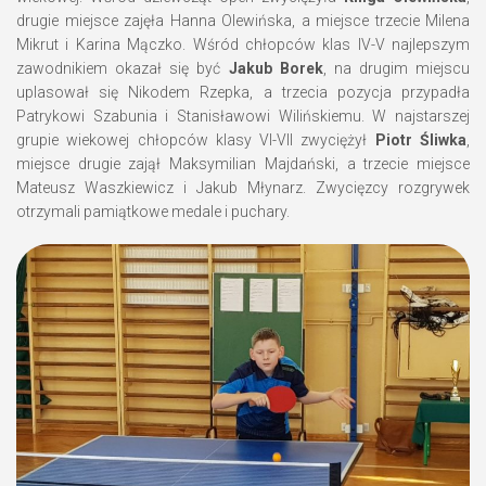
drugie miejsce zajęła Hanna Olewińska, a miejsce trzecie Milena
Mikrut i Karina Mączko. Wśród chłopców klas IV-V najlepszym
zawodnikiem okazał się być
Jakub Borek
, na drugim miejscu
uplasował się Nikodem Rzepka, a trzecia pozycja przypadła
Patrykowi Szabunia i Stanisławowi Wilińskiemu. W najstarszej
grupie wiekowej chłopców klasy VI-VII zwyciężył
Piotr Śliwka
,
miejsce drugie zajął Maksymilian Majdański, a trzecie miejsce
Mateusz Waszkiewicz i Jakub Młynarz. Zwycięzcy rozgrywek
otrzymali pamiątkowe medale i puchary.