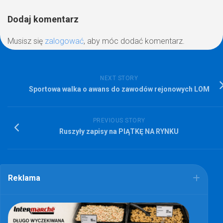
Dodaj komentarz
Musisz się
zalogować
, aby móc dodać komentarz.
NEXT STORY
Sportowa walka o awans do zawodów rejonowych LOM
PREVIOUS STORY
Ruszyły zapisy na PIĄTKĘ NA RYNKU
Reklama