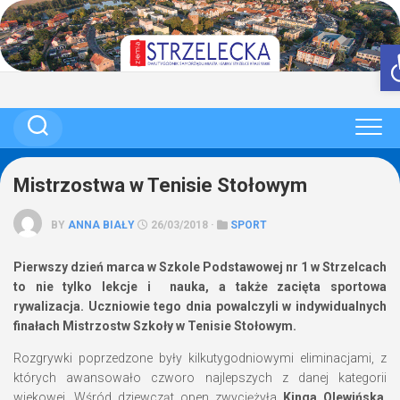
Skip
to
content
Mistrzostwa w Tenisie Stołowym
BY
ANNA BIAŁY
26/03/2018 ·
SPORT
Pierwszy dzień marca w Szkole Podstawowej nr 1 w Strzelcach
to nie tylko lekcje i nauka, a także zacięta sportowa
rywalizacja. Uczniowie tego dnia powalczyli w indywidualnych
finałach Mistrzostw Szkoły w Tenisie Stołowym.
Rozgrywki poprzedzone były kilkutygodniowymi eliminacjami, z
których awansowało czworo najlepszych z danej kategorii
wiekowej. Wśród dziewcząt open zwyciężyła
Kinga Olewińska
,