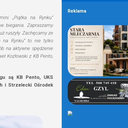
Reklama
ini „Piątka na Rynku”
ów biegania. Zapraszamy
już ruszyły. Zachęcamy ze
a na Rynku” to nie tylko
sób na aktywne spędzenie
eł Kozłowski z KB Pento,
iegu są KB Pento, UKS
h i Strzelecki Ośrodek