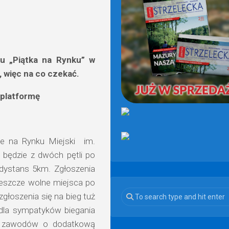
(OD
2021)
gu „Piątka na Rynku” w
, więc na co czekać.
 platformę
ie na Rynku Miejski im.
 będzie z dwóch pętli po
dystans 5km. Zgłoszenia
 jeszcze wolne miejsca po
zgłoszenia się na bieg tuż
 dla sympatyków biegania
nie zawodów o dodatkową