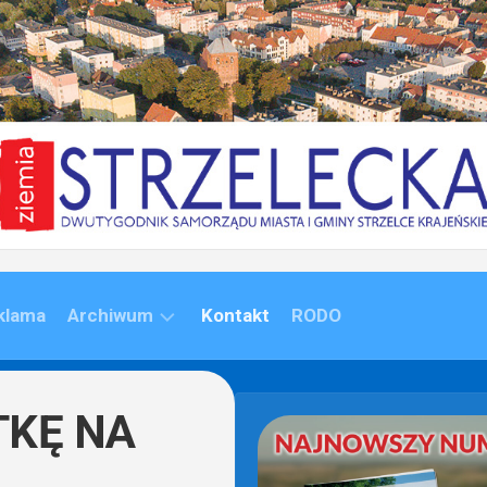
klama
Archiwum
Kontakt
RODO
ARCHIWUM
(1992-
ĄTKĘ NA
2020)
ARCHIWUM