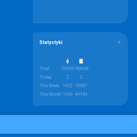
Statystyki
Total
39599
780638
Today
2
2
This Week
1422
10987
This Month
1540
44194