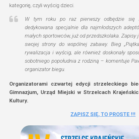
kategorię, czyli wyścig dzieci.
W tym roku po raz pierwszy odbędzie się m
dedykowana specjalnie dla najmłodszych adept
małych sportowców, już od przedszkolaka. Zapisy 
swojej strony do wspólnej zabawy. Bieg „Piątk
rywalizacja i wyścig, ale również doskonały spo
sobotniego popołudnia z rodziną – komentuje Paw
organizator biegu.
Organizatorami czwartej edycji strzeleckiego b
Gimnazjum, Urząd Miejski w Strzelcach Krajeńskic
Kultury.
ZAPISZ SIĘ, TO PROSTE !!!