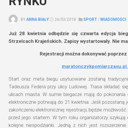
RYNKU
BY
ANNA BIAŁY
26/03/2018 ·
SPORT
/
WIADOMOŚCI
Już 28 kwietnia odbędzie się czwarta edycja bie
Strzelcach Krajeńskich. Zapisy wystartowały. Nie ma
Rejestracji można dokonywać poprzez
maratonczykpomiarczasu.pl.
Start oraz meta biegu usytuowane zostaną tradycyjn
Tadeusza Federa przy ulicy Ludowej. Trasa składać się
ulicach miasta. W sumie biegacze mają do pokonania 
elektroniczne potrwają do 21 kwietnia. Jeśli pozostaną
zakończeniu elektronicznej rejestracji, będzie możliwość 
przed jego startem. W tym roku organizatorzy szykują
kolejne niespodzianki. Jedną z nich jest rozszerze