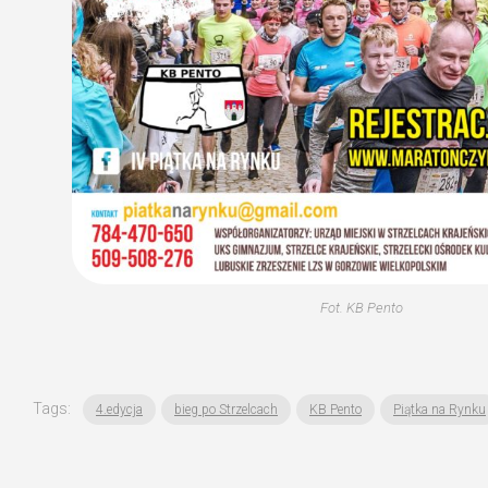
Fot. KB Pento
Tags:
4.edycja
bieg po Strzelcach
KB Pento
Piątka na Rynku