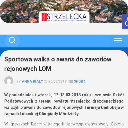
Skip
to
content
Sportowa walka o awans do zawodów
rejonowych LOM
BY
ANNA BIAŁY
26/03/2018 ·
SPORT
W poniedziałek i wtorek, 12-13.03.2018 roku uczniowie Szkół
Podstawowych z terenu powiatu strzelecko-drezdeneckiego
walczyli o awans do zawodów rejonowych Turnieju Unihokeja w
ramach Lubuskiej Olimpiady Młodzieży.
W Igrzyskach Dzieci w kategorii dziewcząt awansowały: Szkoła