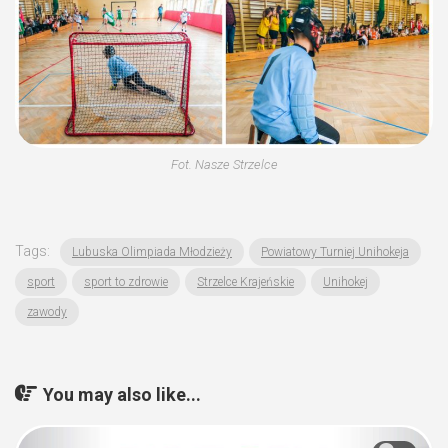
Fot. Nasze Strzelce
Tags:
Lubuska Olimpiada Młodzieży
Powiatowy Turniej Unihokeja
sport
sport to zdrowie
Strzelce Krajeńskie
Unihokej
zawody
You may also like...