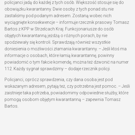
policjanci jadą do każdej z tych osób. Większość stosuje się do
obowiązku kwarantanny. Dwie osoby z tych ponad stu nie
zastaliśmy pod podanym adresem. Zostaną wobec nich
wyciągnięte konsekwencje – informuje rzecznik prasowy Tomasz
Bartos z KPP w Strzelcach Kraj. Funkcjonariusze do osób
objętych kwarantanną jeżdżą o różnych porach, by nie
spodziewały się kontroli. Sprawdzają również wszystkie
doniesienia o możliwości złamania kwarantanny. – Jeśli ktoś ma
informacje o osobach, które łamią kwarantannę, powinny
powiadomić o tym fakcie komendę, można też dzwonić na numer
112. Każdy sygnał sprawdzimy – dodaje rzecznik policji.
Policjanci, oprócz sprawdzenia, czy dana osoba jest pod
wskazanym adresem, pytają też, czy potrzebna jest pomoc. – Jeśli
zaistnieje taka potrzeba, powiadomimy odpowiednie służby, które
pomogą osobom objętym kwarantanną – zapewnia Tomasz
Bartos.