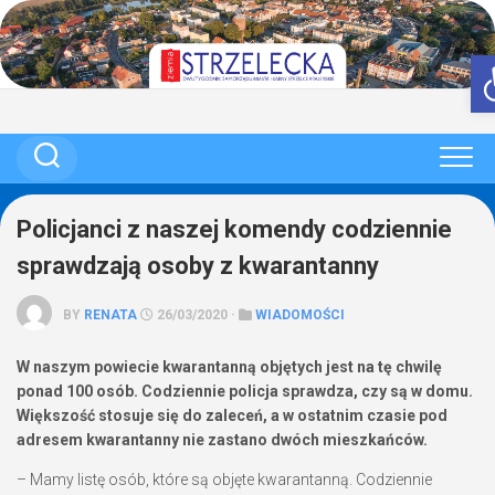
Skip
to
content
Policjanci z naszej komendy codziennie
sprawdzają osoby z kwarantanny
BY
RENATA
26/03/2020 ·
WIADOMOŚCI
W naszym powiecie kwarantanną objętych jest na tę chwilę
ponad 100 osób. Codziennie policja sprawdza, czy są w domu.
Większość stosuje się do zaleceń, a w ostatnim czasie pod
adresem kwarantanny nie zastano dwóch mieszkańców.
– Mamy listę osób, które są objęte kwarantanną. Codziennie