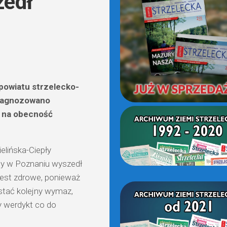
zedł
(OD
2021)
powiatu strzelecko-
diagnozowano
t na obecność
lińska-Ciepły
any w Poznaniu wyszedł
 jest zdrowe, ponieważ
stać kolejny wymaz,
ny werdykt co do