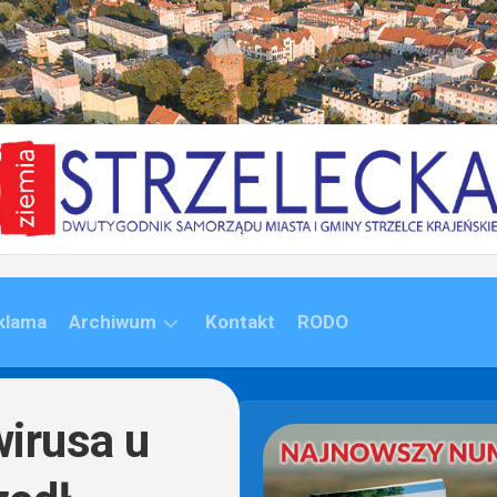
klama
Archiwum
Kontakt
RODO
ARCHIWUM
(1992-
wirusa u
2020)
ARCHIWUM