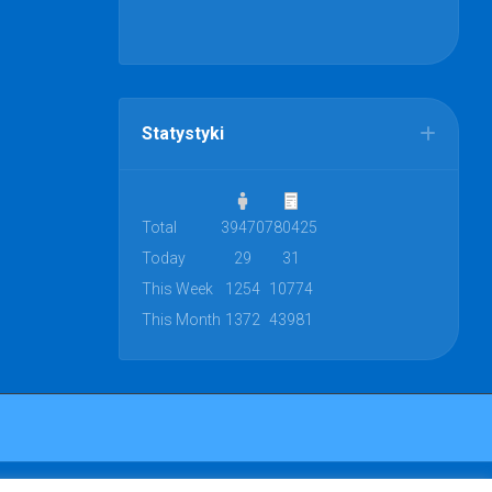
Statystyki
Total
39470
780425
Today
29
31
This Week
1254
10774
This Month
1372
43981