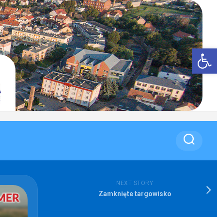
Op
NEXT STORY
Zamknięte targowisko