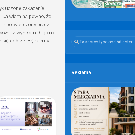
ykluczone zakażenie
i. Ja wiem na pewno, że
nie potwierdzony przez
yszło z wynikami. Ogólnie
je się dobrze. Będziemy
Reklama
0