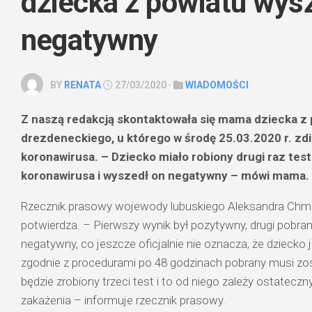
dziecka z powiatu wys
negatywny
BY
RENATA
27/03/2020 ·
WIADOMOŚCI
Z naszą redakcją skontaktowała się mama dziecka z 
drezdeneckiego, u którego w środę 25.03.2020 r. z
koronawirusa. – Dziecko miało robiony drugi raz tes
koronawirusa i wyszedł on negatywny – mówi mama.
Rzecznik prasowy wojewody lubuskiego Aleksandra Chmie
potwierdza. – Pierwszy wynik był pozytywny, drugi pobr
negatywny, co jeszcze oficjalnie nie oznacza, że dziecko
zgodnie z procedurami po 48 godzinach pobrany musi zo
będzie zrobiony trzeci test i to od niego zależy ostatecz
zakażenia – informuje rzecznik prasowy.