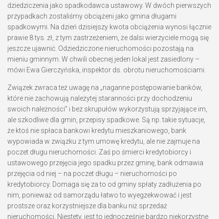
dziedziczenia jako spadkodawca ustawowy. W dwóch pierwszych
przypadkach zostaliśmy obciążeni jako gmina długami
spadkowymi. Na dzień dzisiejszy kwota obciążenia wynosi łącznie
prawie 8 tys. zł, z tym zastrzeżeniem, że dalsi wierzyciele mogą się
jeszcze ujawnić. Odziedziczone nieruchomości pozostają na
mieniu gminnym. W chwili obecnej jeden lokal jest zasiedlony –
mówi Ewa Gierczyńska, inspektor ds. obrotu nieruchomościami.
Związek zwraca też uwagę na „naganne postępowanie banków,
które nie zachowują należytej staranności przy dochodzeniu
swoich należności” i bez skrupułów wykorzystują sprzyjające im,
ale szkodliwe dla gmin, przepisy spadkowe. Są np. takie sytuacje,
że ktoś nie spłaca bankowi kredytu mieszkaniowego, bank
wypowiada w związku z tym umowę kredytu, ale nie zajmuje na
poczet długu nieruchomości. Zaś po śmierci kredytobiorcy i
ustawowego przejęcia jego spadku przez gminę, bank odmawia
przejęcia od niej – na poczet długu – nieruchomości po
kredytobiorcy. Domaga się za to od gminy spłaty zadłużenia po
nim, ponieważ od samorządu łatwo to wyegzekwować i jest
prostsze oraz korzystniejsze dla banku niż sprzedaż
nieruchomości. Niestety, jest to jednocześnie bardzo niekorzystne