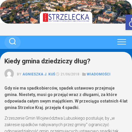
Skip
to
content
Kiedy gmina dziedziczy dług?
BY
AGNIESZKA J. KUŚ
21/06/2018 ·
WIADOMOŚCI
Gdy nie ma spadkobierców, spadek ustawowo przejmuje
gmina. Niestety, musi go przejąć wraz z długami, za które
odpowiada całym swym majątkiem. W przeciągu ostatnich 4 lat
gmina Strzelce Kraj. przejęła 4 spadki.
Zrzeszenie Gmin Województwa Lubuskiego postuluje, by „w
zakresie spadków nabywanych przez gminy” ograniczyć
odpowiedzialność gmin, przejmujących ustawowo spadki tak,