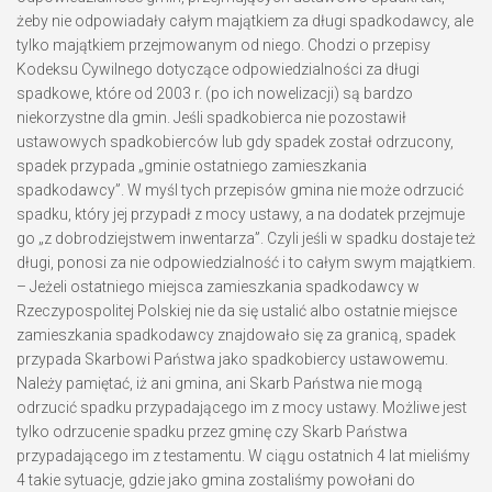
żeby nie odpowiadały całym majątkiem za długi spadkodawcy, ale
tylko majątkiem przejmowanym od niego. Chodzi o przepisy
Kodeksu Cywilnego dotyczące odpowiedzialności za długi
spadkowe, które od 2003 r. (po ich nowelizacji) są bardzo
niekorzystne dla gmin. Jeśli spadkobierca nie pozostawił
ustawowych spadkobierców lub gdy spadek został odrzucony,
spadek przypada „gminie ostatniego zamieszkania
spadkodawcy”. W myśl tych przepisów gmina nie może odrzucić
spadku, który jej przypadł z mocy ustawy, a na dodatek przejmuje
go „z dobrodziejstwem inwentarza”. Czyli jeśli w spadku dostaje też
długi, ponosi za nie odpowiedzialność i to całym swym majątkiem.
– Jeżeli ostatniego miejsca zamieszkania spadkodawcy w
Rzeczypospolitej Polskiej nie da się ustalić albo ostatnie miejsce
zamieszkania spadkodawcy znajdowało się za granicą, spadek
przypada Skarbowi Państwa jako spadkobiercy ustawowemu.
Należy pamiętać, iż ani gmina, ani Skarb Państwa nie mogą
odrzucić spadku przypadającego im z mocy ustawy. Możliwe jest
tylko odrzucenie spadku przez gminę czy Skarb Państwa
przypadającego im z testamentu. W ciągu ostatnich 4 lat mieliśmy
4 takie sytuacje, gdzie jako gmina zostaliśmy powołani do