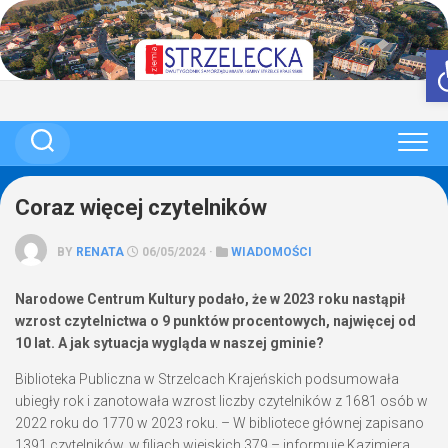
Skip
to
content
Coraz więcej czytelników
BY
RENATA
06/05/2024 ·
WIADOMOŚCI
Narodowe Centrum Kultury podało, że w 2023 roku nastąpił
wzrost czytelnictwa o 9 punktów procentowych, najwięcej od
10 lat. A jak sytuacja wygląda w naszej gminie?
Biblioteka Publiczna w Strzelcach Krajeńskich podsumowała
ubiegły rok i zanotowała wzrost liczby czytelników z 1681 osób w
2022 roku do 1770 w 2023 roku. – W bibliotece głównej zapisano
1391 czytelników, w filiach wiejskich 379 – informuje
Kazimiera