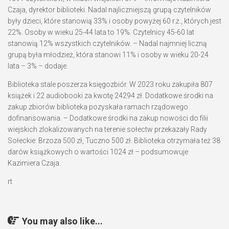
Czaja
, dyrektor biblioteki. Nadal najliczniejszą grupą czytelników
były dzieci, które stanowią 33% i osoby powyżej 60 r.ż., których jest
22%. Osoby w wieku 25-44 lata to 19%. Czytelnicy 45-60 lat
stanowią 12% wszystkich czytelników. – Nadal najmniej liczną
grupą była młodzież, która stanowi 11% i osoby w wieku 20-24
lata – 3% – dodaje.
Biblioteka stale poszerza księgozbiór. W 2023 roku zakupiła 807
książek i 22 audiobooki za kwotę 24294 zł. Dodatkowe środki na
zakup zbiorów biblioteka pozyskała ramach rządowego
dofinansowania. – Dodatkowe środki na zakup nowości do filii
wiejskich zlokalizowanych na terenie sołectw przekazały Rady
Sołeckie: Brzoza 500 zł, Tuczno 500 zł. Biblioteka otrzymała też 38
darów książkowych o wartości 1024 zł – podsumowuje
Kazimiera Czaja
.
rt
You may also like...