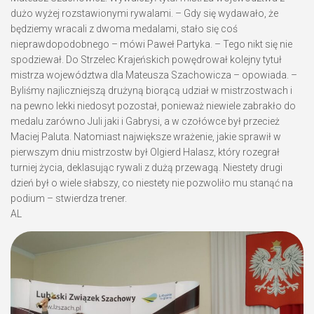
dużo wyżej rozstawionymi rywalami. – Gdy się wydawało, że
będziemy wracali z dwoma medalami, stało się coś
nieprawdopodobnego – mówi Paweł Partyka. – Tego nikt się nie
spodziewał. Do Strzelec Krajeńskich powędrował kolejny tytuł
mistrza województwa dla Mateusza Szachowicza – opowiada. –
Byliśmy najliczniejszą drużyną biorącą udział w mistrzostwach i
na pewno lekki niedosyt pozostał, ponieważ niewiele zabrakło do
medalu zarówno Juli jaki i Gabrysi, a w czołówce był przecież
Maciej Paluta. Natomiast największe wrażenie, jakie sprawił w
pierwszym dniu mistrzostw był Olgierd Halasz, który rozegrał
turniej życia, deklasując rywali z dużą przewagą. Niestety drugi
dzień był o wiele słabszy, co niestety nie pozwoliło mu stanąć na
podium – stwierdza trener.
AL