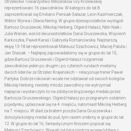
Strzeleckie Towarzystwo Miłośników Gry Królewskiej
reprezentowało 16 zawodników. W kategorii do lat 8
zaprezentowali się Emiliano Piersiak-Salazar, Leon Kazimierczak,
Wiktor Wyrwa i Oliwia Nering. W grupie dziesięciolatków wystąpili
Bartosz Gruszewski, Mikołaj Herberg, Olgierd Halasz, Nitin Naik i
Julia Warian, wśród dwunastolatków Daria Gruszewska, Wojciech
Karkoszka, Paweł Karaś i Gabryela Romanowska. Najstarszą
ekipę 13-18 lat reprezentowali Mateusz Szachowicz, Maciej Paluta i
Jan Stasiak. – Najlepiej zapowiadaliśmy się w grupie do lat 10,
gdzie Bartosz Gruszewski i Olgierd Halasz rozgramiali
zawodników jeden po drugim i po czterech rundach mieliśmy
dwóch liderów ze Strzelec Krajeńskich – relacjonuje trener Paweł
Partyka. Dobrze rokował i wcale nie odstawał od swoich kolegów
Mikołaj Herberg, niestety młodzi zawodnicy nie wytrzymali
napięcia i wystarczyło to na zdobycie brązowego medalu przez
Bartosza Gruszewskiego. Olgierd Halasz po przegranym ostatnim
pojedynku, uplasował się na 4. miejscu, natomiast Mikołaj Herberg
na 7. miejscu. W ślad za bratem poszła Daria Gruszewska i
dołożyła kolejny medal do puli, tym razem srebrny w grupie do lat
12. W grupie do lat 16, fantastycznym finiszem popisał się
Mateusz Szachowicz. Wywalczył tytuł mistrza województwa z