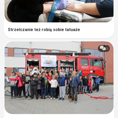
Strzelczanie też robią sobie tatuaże
0