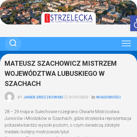
Skip
to
content
MATEUSZ SZACHOWICZ MISTRZEM
WOJEWÓDZTWA LUBUSKIEGO W
SZACHACH
BY
JANEK DRECZKOWSKI
01/07/2022 ·
WIADOMOŚCI
28 – 29 maja w Sulechowie rozegrano Otwarte Mistrzostwa
Juniorów i Młodzików w Szachach, gdzie strzelecka reprezentacja
pokazała bardzo wysoki poziom, o czym świadczą zdobyte
medale i kolejny mistrzowski tytuł.