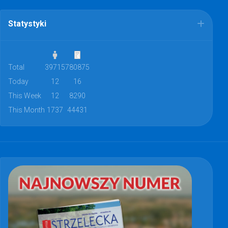
Statystyki
Total
39715
780875
Today
12
16
This Week
12
8290
This Month
1737
44431