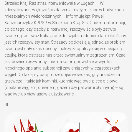
Strzelec Kraj. Raz straż interweniowała w Ługach. – W
zdecydowanej większości zdarzenia miały miejsce w budynkach
mieszkalnych wielorodzinnych – informuje kpt. Paweł
Kaczmarczyk z KPPSP w Strzelcach Kraj. Straż nie ma informacji,
co do tego, czy osoby z interwencji rzeczywiście były zatrute
czadem, ponieważ trafiają one do szpitala i dopiero tam określany
jest ich rzeczywisty stan. Strażacy podkreślają jednak, że problem
czadu jest cały czas obecny i należy zaopatrzyć się w specjalną
czujkę, która ostrzeże nas przed ewentualnym zagrożeniem. Czad
jest bowiem bezwonny i nie ma koloru, powstaje w wyniku
niepełnego spalania substancji zawierających w cząsteczkach
węgiel. Do takiej sytuacji może dojść wówczas, gdy urządzenia
grzewcze – takie jak kominki, kuchnie węglowe, piece olejowe
(opalane węglem, drewnem, gazem czy paliwami płynnymi) – są
wadliwe lub niewłaściwie użytkowane.
Rt