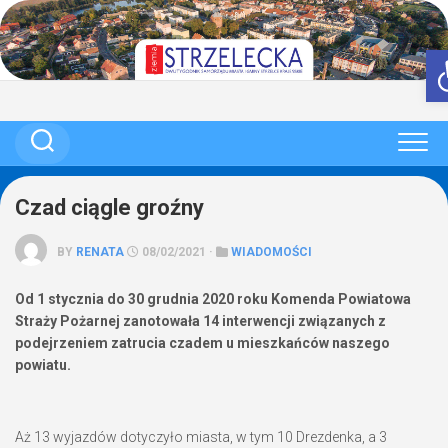
Skip
to
content
Czad ciągle groźny
BY
RENATA
08/02/2021 ·
WIADOMOŚCI
Od 1 stycznia do 30 grudnia 2020 roku Komenda Powiatowa
Straży Pożarnej zanotowała 14 interwencji związanych z
podejrzeniem zatrucia czadem u mieszkańców naszego
powiatu.
Aż 13 wyjazdów dotyczyło miasta, w tym 10 Drezdenka, a 3