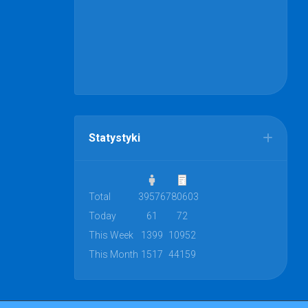
Statystyki
Total
39576
780603
Today
61
72
This Week
1399
10952
This Month
1517
44159