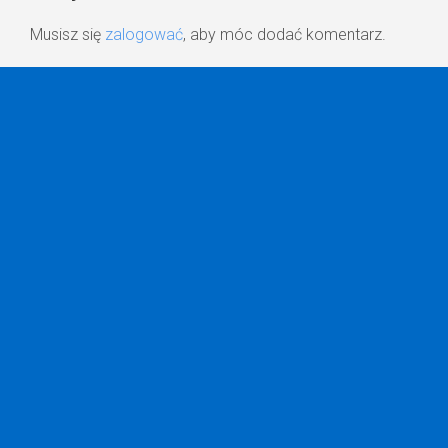
Musisz się
zalogować
, aby móc dodać komentarz.