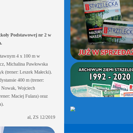
(OD
2021)
Szkoły Podstawowej nr 2 w
.
ozstawnym 4 x 100 m w
acz, Michalina Pawłowska
k (trener: Leszek Małecki).
ystansie 400 m (trener:
ub Nowak, Wojciech
ener: Maciej Fulara) oraz
).
al, ZS 12/2019