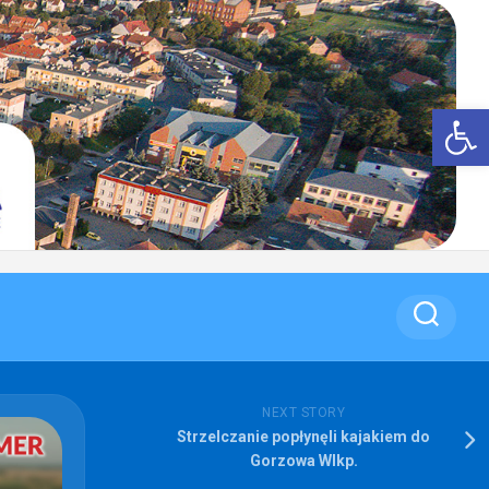
Op
NEXT STORY
Strzelczanie popłynęli kajakiem do
Gorzowa Wlkp.