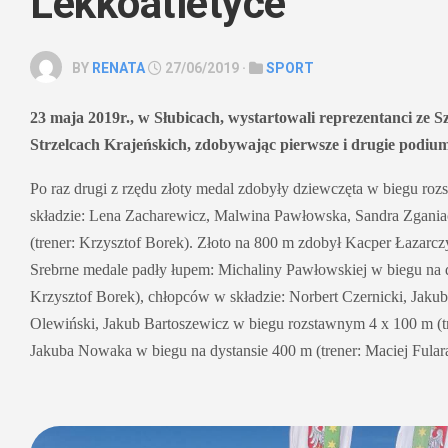
Lekkoatletyce
BY
RENATA
27/06/2019 ·
SPORT
23 maja 2019r., w Słubicach, wystartowali reprezentanci ze 
Strzelcach Krajeńskich, zdobywając pierwsze i drugie podium
Po raz drugi z rzędu złoty medal zdobyły dziewczęta w biegu r
składzie: Lena Zacharewicz, Malwina Pawłowska, Sandra Zgani
(trener: Krzysztof Borek). Złoto na 800 m zdobył Kacper Łazarczy
Srebrne medale padły łupem: Michaliny Pawłowskiej w biegu na d
Krzysztof Borek), chłopców w składzie: Norbert Czernicki, Jak
Olewiński, Jakub Bartoszewicz w biegu rozstawnym 4 x 100 m (tr
Jakuba Nowaka w biegu na dystansie 400 m (trener: Maciej Fulara