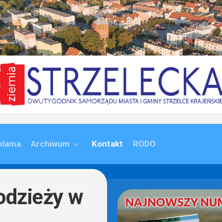
klama
Archiwum
Kontakt
RODO
ARCHIWUM
(1992-
odzieży w
2020)
ARCHIWUM