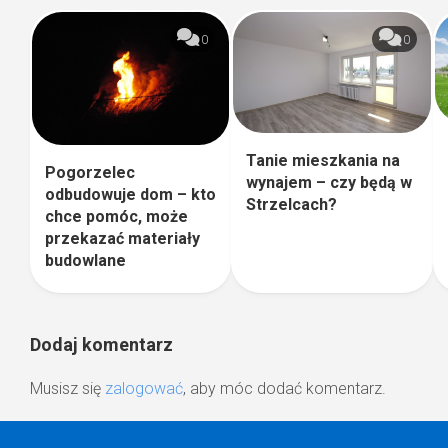
0
0
Tanie mieszkania na
Pogorzelec
wynajem – czy będą w
odbudowuje dom – kto
Strzelcach?
chce pomóc, może
przekazać materiały
budowlane
Dodaj komentarz
Musisz się
zalogować
, aby móc dodać komentarz.