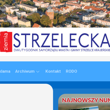
klama
Archiwum
Kontakt
RODO
ARCHIWUM
(1992-
2020)
ARCHIWUM