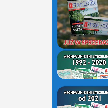
(OD
2021)