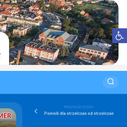
Op
PREVIOUS STORY
Pomnik dla strzelczan od strzelczan