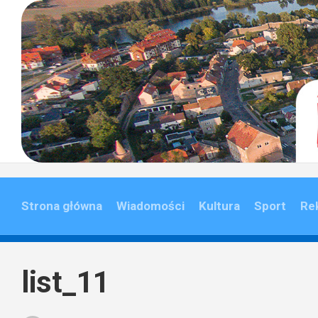
Skip
to
content
Strona główna
Wiadomości
Kultura
Sport
Re
list_11