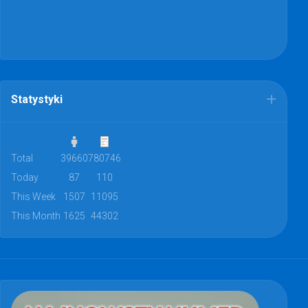
Statystyki
Total
39660
780746
Today
87
110
This Week
1507
11095
This Month
1625
44302