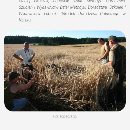
Maciej Woźniak, kierownik Działu Metodyki Doradztwa,
Szkoleń i Wydawnictw Dział Metodyki Doradztwa, Szkoleń i
Wydawnictw, Lubuski Ośrodek Doradztwa Rolniczego w
Kalsku.
Fot. topagrar.pl