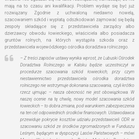
mają na to czasu ani kwalifikacji. Problem wydaje się być już
rozwiązany. Zgodnie z uchwaloną niedawno nowelą,
szacowaniem szkód i wypłatą odszkodowań zajmować się będą
zespoły składające się z: przedstawiciela zarządcy albo
dzierżawcy obwodu łowieckiego, właściciela albo posiadacza
gruntów rolnych, na których wystąpiła szkoda oraz z
przedstawiciela wojewódzkiego ośrodka doradztwa rolniczego.
– Z treści zapisów ustawy wynika wprost, że Lubuski Ośrodek
Doradztwa Rolniczego w Kalsku będzie uczestniczył w
procedurze szacowania szkód łowieckich, przy czym
niestawiennictwo przedstawiciela ośrodka doradztwa
rolniczego nie wstrzymuje dokonania szacowania, czyli krótko
rzecz ujmując – nasza obecność nie jest obowiązkowa. W
naszej ocenie na tę chwilę, nowy model szacowania szkód
łowieckich – to dobra zmiana, pod warunkiem zabezpieczenia
na ten cel odpowiednich środków finansowych. Ustawodawca
przewiduje pokrycie kosztów udziału przedstawicieli ODR w
szacowaniu szkód ze środków zgromadzonych w Funduszu
Leśnym, będącym w dyspozycji Lasów Państwowych – mówi