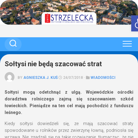
Skip
to
content
Sołtysi nie będą szacować strat
BY
AGNIESZKA J. KUŚ
24/07/2018 ·
WIADOMOŚCI
Sołtysi mogą odetchnąć z ulgą. Wojewódzkie ośrodki
doradztwa rolniczego zajmą się szacowaniem szkód
łowieckich. Pieniądze na ten cel mają pochodzić z funduszu
leśnego.
Kiedy sołtysi dowiedzieli się, ze mają szacować straty
spowodowane u rolników przez zwierzynę łowną, podniosła się
wrzawa. Nie zgadzali się na takie rozwiązanie, tłumacząc, że nie