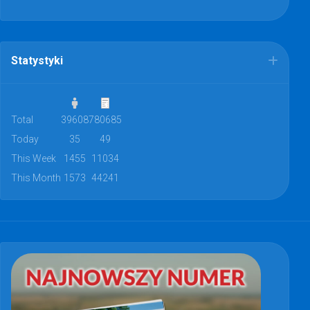
Statystyki
Total
39608
780685
Today
35
49
This Week
1455
11034
This Month
1573
44241