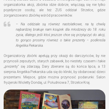
organizatorka akcji, zbiórka idzie dobrze, włączają się nie tylko
pojedyncze osoby, ale też ZUS oddział Strzelce, gdzie
zorganizowano zbiórkę wśród pracowników.
– Na oddziale są również nastolatkowe, na tę chwilę
najbardziej brakuje nam książek dla młodzieży do 18. roku
życia, dlatego jeśli ktoś jeszcze chce się przyłączyć do akcji,
to gorąco prosimy również o takie prezenty – podkreśla
Angelika Piekarska.
Organizatorzy zbiórki apelują przy okazji do darczyńców, by nie
przynosili zepsutych, starych zabawek, bo niestety czasem i takie
„prezenty” się zdarzają. Dary zbierane są do końca lipca, a 13
sierpnia Angelika Piekarska uda się do kliniki, by obdarować dzieci
prezentami. Miejsce, gdzie można przynosić podarunki: Salon
fryzjerski Wioletty Dondaj, ul. Południowa 7, Strzelce Kraj.