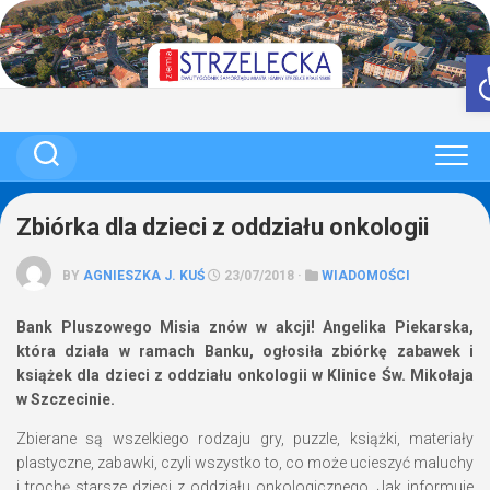
Skip
to
content
Zbiórka dla dzieci z oddziału onkologii
BY
AGNIESZKA J. KUŚ
23/07/2018 ·
WIADOMOŚCI
Bank Pluszowego Misia znów w akcji! Angelika Piekarska,
która działa w ramach Banku, ogłosiła zbiórkę zabawek i
książek dla dzieci z oddziału onkologii w Klinice Św. Mikołaja
w Szczecinie.
Zbierane są wszelkiego rodzaju gry, puzzle, książki, materiały
plastyczne, zabawki, czyli wszystko to, co może ucieszyć maluchy
i trochę starsze dzieci z oddziału onkologicznego. Jak informuje