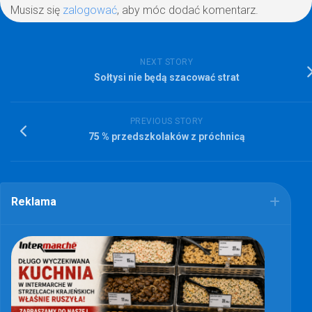
Musisz się
zalogować
, aby móc dodać komentarz.
NEXT STORY
Sołtysi nie będą szacować strat
PREVIOUS STORY
75 % przedszkolaków z próchnicą
Reklama