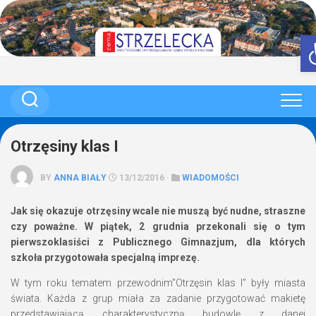
Skip
to
content
Otrzęsiny klas I
BY
ANNA BIAŁY
13/12/2016 ·
WIADOMOŚCI
Jak się okazuje otrzęsiny wcale nie muszą być nudne, straszne
czy poważne. W piątek, 2 grudnia przekonali się o tym
pierwszoklasiści z Publicznego Gimnazjum, dla których
szkoła przygotowała specjalną imprezę.
W tym roku tematem przewodnim”Otrzęsin klas I” były miasta
świata. Każda z grup miała za zadanie przygotować makietę
przedstawiającą charakterystyczną budowlę z danej