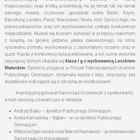
miejscowości oraz krótką prezentację na jej temat lub na temat
samego miasta. Uczniowie upodobali sobie Berlin, Rzym,
Barcelonę, Londyn, Paryż, Warszawę i Nowy Jork. Oprócz tego, na
pierwszoklasistów oraz ich wychowawców czekały konkurencje
niespodzianki. Musieli się bowiem wykazać w przejściu slalomem
z książką na głowie, jedzeniu jabłka zawieszonego na nitce,
rysowaniu portretu wychowawcy z zasłoniętymi oczami oraz w
quzie. Każda z konkurencji była punktowana, a ich suma wyłoniła
zwycięzcę, którym okazała się
klasa I g z wychowawcą Leszkiem
Małeckim
. Dyplomy przyjęcia w Poczet Pełnoprawnych Uczniów
Publicznego Gimnazjum otrzymała każda z klas, zwycięzcy zaś
dodatkowo wzbogacili się o skrzynię ze słodkościami.
Imprezę przygotował Samorząd Uczniowski z opiekunkami,
a nad całością czuwało jury w składzie:
Andrzej Bajko – dyrektor Publicznego Gimnazjum
Aneta Kamzelska – Bęben – w-ce dyrektor Publicznego
Gimnazjum
Wiktoria Dąbrowska oraz Marcel Racławski – przedstawiciele
Samorządu Uczniowskiego.