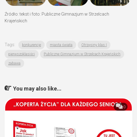
Źródło: tekst i foto: Publiczne Gimnazjum w Strzelcach
Krajeńskich
Tags:
konkurencje
miasta świata
Otrzęsiny klas I
pierwszoklasiści
Publiczne Gimnazjum w Strzelcach Krajeńskich
zabawa
You may also like...
0