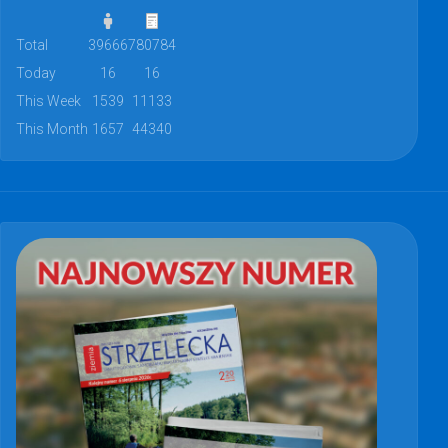
Total
39666
780784
Today
16
16
This Week
1539
11133
This Month
1657
44340