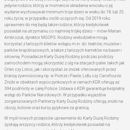
jedynie rodzice, którzy w momencie składania wniosku o jej
wydanie wychowywali minimum troje dzieci w wieku do 18. lub 25.
roku życia, w przypadku osób uczących się. Od 2019 roku
uprawnieni do niej będą także rodzice, którzy kiedykolwiek
posiadali na utrzymaniu co najmniej trójkę dzieci – mówi Marian
Ambrożuk, dyrektor MGOPS. Rodziny wielodzietne mogą
korzystać z tańszych biletów wstępu m.in. do: teatrów, muzeów i
parków krajobrazowych, a także z tańszych karnetów na basen i
siłownię. Posiadacze Karty Dużej Rodziny podczas podróży
samochodem mogą skorzystać z ulg na stacjach paliw. takich jak
Orlen czy Lotos, jak i skorzystać ze zniżek oferowanych przez
branżę żywnościową np. w Piotrze i Pawle, Lidlu czy Carrefourze.
Zniżki w obiektach wypoczynkowych w ramach KDR oferują aż
394 podmioty w całej Polsce. Ustawa o KDR gwarantuje bezpłatny
wstęp do Parków Narodowych. W przypadku wyjazdów
zorganizowanych Partnerzy Karty Dużej Rodziny oferują zniżki na
obozy, kolonie oraz kursy językowe za granicą.
W myśl nowych przepisów uprawnienie do Karty Dużej Rodziny
zyskają wszyscy rodzice, którzy kiedykolwiek posiadali na