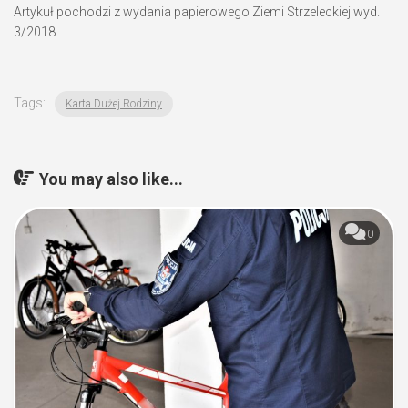
Artykuł pochodzi z wydania papierowego Ziemi Strzeleckiej wyd.
3/2018.
Tags:
Karta Dużej Rodziny
You may also like...
0