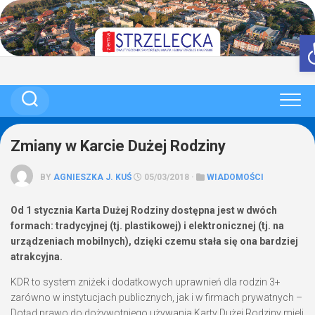
Skip
to
content
Zmiany w Karcie Dużej Rodziny
BY
AGNIESZKA J. KUŚ
05/03/2018 ·
WIADOMOŚCI
Od 1 stycznia Karta Dużej Rodziny dostępna jest w dwóch
formach: tradycyjnej (tj. plastikowej) i elektronicznej (tj. na
urządzeniach mobilnych), dzięki czemu stała się ona bardziej
atrakcyjna.
KDR to system zniżek i dodatkowych uprawnień dla rodzin 3+
zarówno w instytucjach publicznych, jak i w firmach prywatnych –
Dotąd prawo do dożywotniego używania Karty Dużej Rodziny mieli