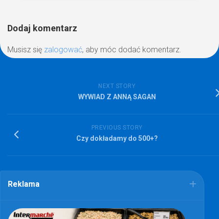
Dodaj komentarz
Musisz się
zalogować
, aby móc dodać komentarz.
NEXT STORY
WYWIAD Z ANNĄ SAGAN
PREVIOUS STORY
Czy dokładamy do 500+?
Reklama