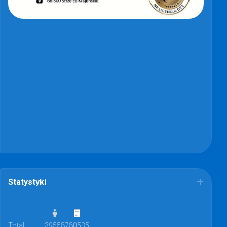
Statystyki
Total
39558
780535