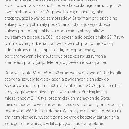
zróżnicowania w zależności od wielkości danego samorządu. W
swoim stanowisku ZGWL powołuje się na analizę, jaką
przeprowadziło wśród samorządów. Otrzymały one specjalne
ankiety, w których miały podać dane dotyczące wysokości
należnej im dotacji i faktycznie poniesionych wydatków
związanych z obsługą 500+ od stycznia do października 2017 r., w
tym: na wynagrodzenia pracowników i ich pochodne, koszty
administracyjne, np. papier, druki, korespondencję,
oprogramowanie komputerowe oraz koszty utrzymania
stanowisk pracy (prąd, telefony, ogrzewanie, sprzątanie).
Odpowiedziało 61 spośród 82 gmin województwa, a 23 jednostki
zasygnalizowały fakt dokładania z własnych pieniędzy do
wykonywania programu 500+. Jak informuje ZGWL, problem ten
dotyczy głównie małych gmin wiejskich ze średnią liczbą
mieszkańców 2–10 tys. oraz miejskich mających do 5 tys.
mieszkańców. To właśnie w nich rzeczywiste koszty przekraczają
równowartość 1,5 proc. dotacji. W praktyce oznacza to, że takim
gminom pieniędzy wystarcza na pokrycie kosztów zatrudnienia
jednego pracownika, a w kilku przypadkach w ogóle nie