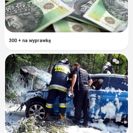
300 + na wyprawkę
0