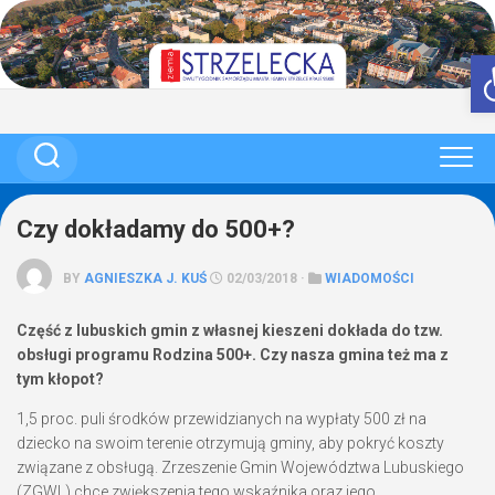
Skip
to
content
Czy dokładamy do 500+?
BY
AGNIESZKA J. KUŚ
02/03/2018 ·
WIADOMOŚCI
Część z lubuskich gmin z własnej kieszeni dokłada do tzw.
obsługi programu Rodzina 500+. Czy nasza gmina też ma z
tym kłopot?
1,5 proc. puli środków przewidzianych na wypłaty 500 zł na
dziecko na swoim terenie otrzymują gminy, aby pokryć koszty
związane z obsługą. Zrzeszenie Gmin Województwa Lubuskiego
(ZGWL) chce zwiększenia tego wskaźnika oraz jego