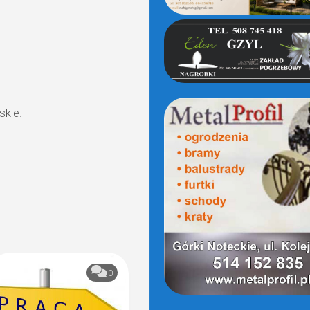
skie.
0