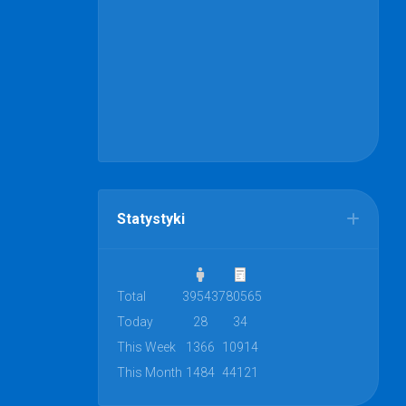
Statystyki
Total
39543
780565
Today
28
34
This Week
1366
10914
This Month
1484
44121