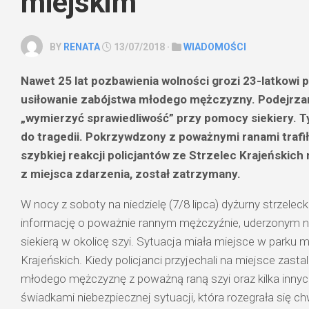
miejskim
BY
RENATA
13/07/2018 ·
WIADOMOŚCI
Nawet 25 lat pozbawienia wolności grozi 23-latkowi
usiłowanie zabójstwa młodego mężczyzny. Podejrza
„wymierzyć sprawiedliwość” przy pomocy siekiery. T
do tragedii. Pokrzywdzony z poważnymi ranami trafił 
szybkiej reakcji policjantów ze Strzelec Krajeńskich 
z miejsca zdarzenia, został zatrzymany.
W nocy z soboty na niedzielę (7/8 lipca) dyżurny strzelecki
informację o poważnie rannym mężczyźnie, uderzonym 
siekierą w okolicę szyi. Sytuacja miała miejsce w parku 
Krajeńskich. Kiedy policjanci przyjechali na miejsce zasta
młodego mężczyznę z poważną raną szyi oraz kilka innych
świadkami niebezpiecznej sytuacji, która rozegrała się ch