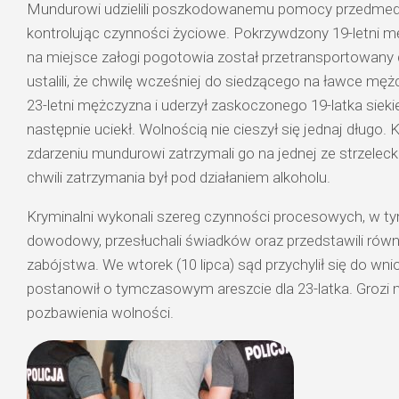
Mundurowi udzielili poszkodowanemu pomocy przedmedy
kontrolując czynności życiowe. Pokrzywdzony 19-letni m
na miejsce załogi pogotowia został przetransportowany do
ustalili, że chwilę wcześniej do siedzącego na ławce męż
23-letni mężczyzna i uderzył zaskoczonego 19-latka siekie
następnie uciekł. Wolnością nie cieszył się jednaj długo. 
zdarzeniu mundurowi zatrzymali go na jednej ze strzeleck
chwili zatrzymania był pod działaniem alkoholu.
Kryminalni wykonali szereg czynności procesowych, w ty
dowodowy, przesłuchali świadków oraz przedstawili równ
zabójstwa. We wtorek (10 lipca) sąd przychylił się do wni
postanowił o tymczasowym areszcie dla 23-latka. Grozi 
pozbawienia wolności.