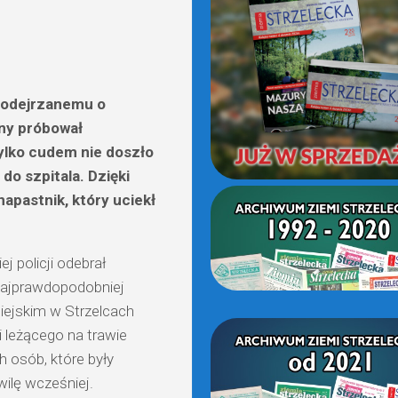
(OD
2021)
 podejrzanemu o
ny próbował
ylko cudem nie doszło
do szpitala. Dzięki
napastnik, który uciekł
ej policji odebrał
najprawdopodobniej
miejskim w Strzelcach
li leżącego na trawie
 osób, które były
wilę wcześniej.