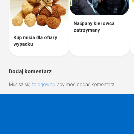
Naćpany kierowca
zatrzymany
Kup misia dla ofiary
wypadku
Dodaj komentarz
Musisz się
zalogować
, aby móc dodać komentarz.