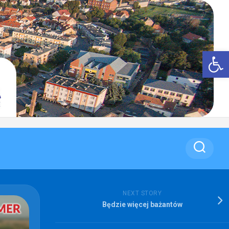
Op
NEXT STORY
Będzie więcej bażantów