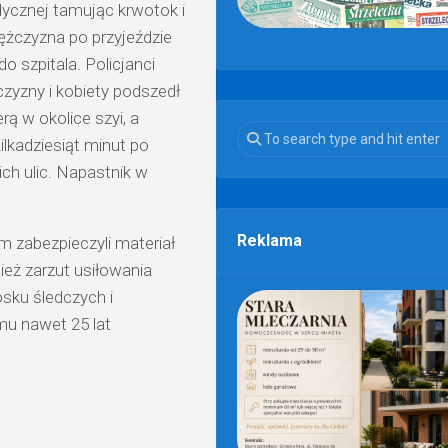
cznej tamując krwotok i
ężczyzna po przyjeździe
 szpitala. Policjanci
czyzny i kobiety podszedł
rą w okolice szyi, a
Kilkadziesiąt minut po
ich ulic. Napastnik w
Reklama
m zabezpieczyli materiał
ież zarzut usiłowania
osku śledczych i
mu nawet 25 lat