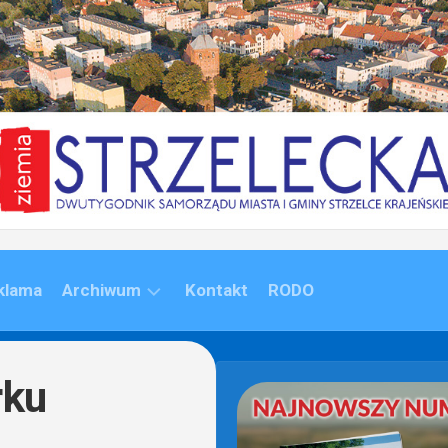
klama
Archiwum
Kontakt
RODO
ARCHIWUM
(1992-
rku
2020)
ARCHIWUM