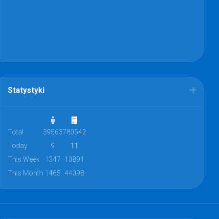
Statystyki
Total
39563
780542
Today
9
11
This Week
1347
10891
This Month
1465
44098