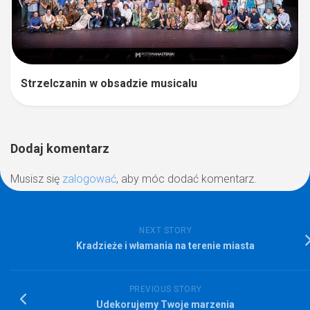
Strzelczanin w obsadzie musicalu
Dodaj komentarz
Musisz się
zalogować
, aby móc dodać komentarz.
NEXT STORY
Kradzieże i włamania na terenie miasta
PREVIOUS STORY
Udekorujemy Twoje marzenia