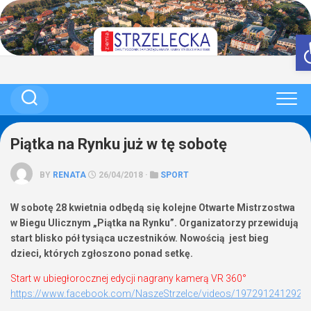
Skip
to
content
Piątka na Rynku już w tę sobotę
BY
RENATA
26/04/2018 ·
SPORT
W sobotę 28 kwietnia odbędą się kolejne Otwarte Mistrzostwa
w Biegu Ulicznym „Piątka na Rynku”. Organizatorzy przewidują
start blisko pół tysiąca uczestników. Nowością jest bieg
dzieci, których zgłoszono ponad setkę.
Start w ubiegłorocznej edycji nagrany kamerą VR 360°
https://www.facebook.com/NaszeStrzelce/videos/1972912412928