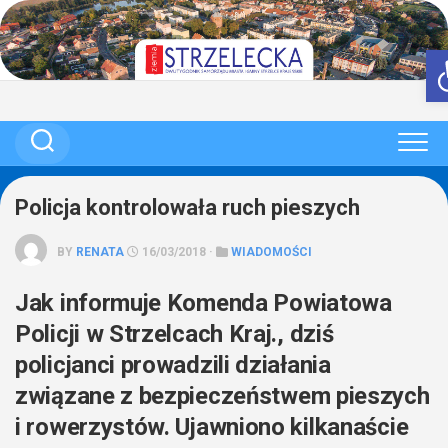
Skip
to
content
Policja kontrolowała ruch pieszych
BY
RENATA
16/03/2018 ·
WIADOMOŚCI
Jak informuje Komenda Powiatowa
Policji w Strzelcach Kraj., dziś
policjanci prowadzili działania
związane z bezpieczeństwem pieszych
i rowerzystów. Ujawniono kilkanaście