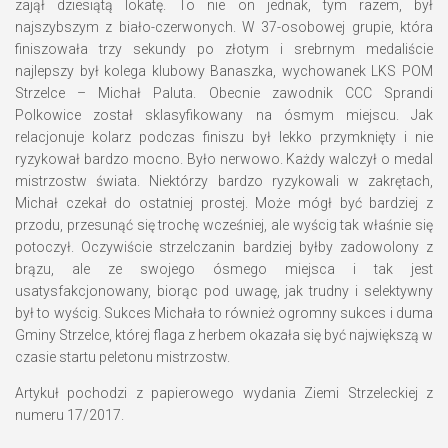
zajął dziesiątą lokatę. To nie on jednak, tym razem, był
najszybszym z biało-czerwonych. W 37-osobowej grupie, która
finiszowała trzy sekundy po złotym i srebrnym medaliście
najlepszy był kolega klubowy Banaszka, wychowanek LKS POM
Strzelce – Michał Paluta. Obecnie zawodnik CCC Sprandi
Polkowice został sklasyfikowany na ósmym miejscu. Jak
relacjonuje kolarz podczas finiszu był lekko przymknięty i nie
ryzykował bardzo mocno. Było nerwowo. Każdy walczył o medal
mistrzostw świata. Niektórzy bardzo ryzykowali w zakrętach,
Michał czekał do ostatniej prostej. Może mógł być bardziej z
przodu, przesunąć się trochę wcześniej, ale wyścig tak właśnie się
potoczył. Oczywiście strzelczanin bardziej byłby zadowolony z
brązu, ale ze swojego ósmego miejsca i tak jest
usatysfakcjonowany, biorąc pod uwagę, jak trudny i selektywny
był to wyścig. Sukces Michała to również ogromny sukces i duma
Gminy Strzelce, której flaga z herbem okazała się być największą w
czasie startu peletonu mistrzostw.
Artykuł pochodzi z papierowego wydania Ziemi Strzeleckiej z
numeru 17/2017.