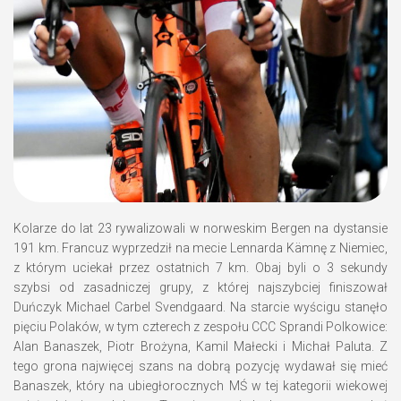
Kolarze do lat 23 rywalizowali w norweskim Bergen na dystansie
191 km. Francuz wyprzedził na mecie Lennarda Kämnę z Niemiec,
z którym uciekał przez ostatnich 7 km. Obaj byli o 3 sekundy
szybsi od zasadniczej grupy, z której najszybciej finiszował
Duńczyk Michael Carbel Svendgaard. Na starcie wyścigu stanęło
pięciu Polaków, w tym czterech z zespołu CCC Sprandi Polkowice:
Alan Banaszek, Piotr Brożyna, Kamil Małecki i Michał Paluta. Z
tego grona najwięcej szans na dobrą pozycję wydawał się mieć
Banaszek, który na ubiegłorocznych MŚ w tej kategorii wiekowej