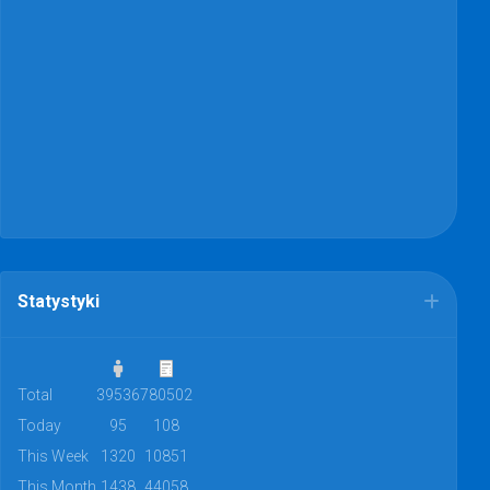
Statystyki
Total
39536
780502
Today
95
108
This Week
1320
10851
This Month
1438
44058