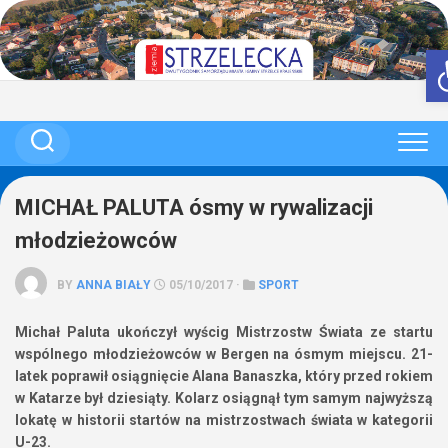
Skip
to
content
MICHAŁ PALUTA ósmy w rywalizacji
młodzieżowców
BY
ANNA BIAŁY
05/10/2017 ·
SPORT
Michał Paluta ukończył wyścig Mistrzostw Świata ze startu
wspólnego młodzieżowców w Bergen na ósmym miejscu. 21-
latek poprawił osiągnięcie Alana Banaszka, który przed rokiem
w Katarze był dziesiąty. Kolarz osiągnął tym samym najwyższą
lokatę w historii startów na mistrzostwach świata w kategorii
U-23.