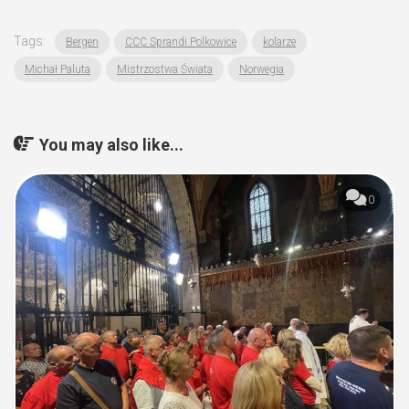
Tags:
Bergen
CCC Sprandi Polkowice
kolarze
Michał Paluta
Mistrzostwa Świata
Norwegia
You may also like...
0