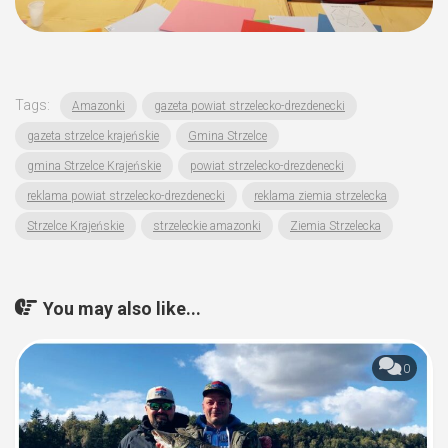
Tags:
Amazonki
gazeta powiat strzelecko-drezdenecki
gazeta strzelce krajeńskie
Gmina Strzelce
gmina Strzelce Krajeńskie
powiat strzelecko-drezdenecki
reklama powiat strzelecko-drezdenecki
reklama ziemia strzelecka
Strzelce Krajeńskie
strzeleckie amazonki
Ziemia Strzelecka
You may also like...
0