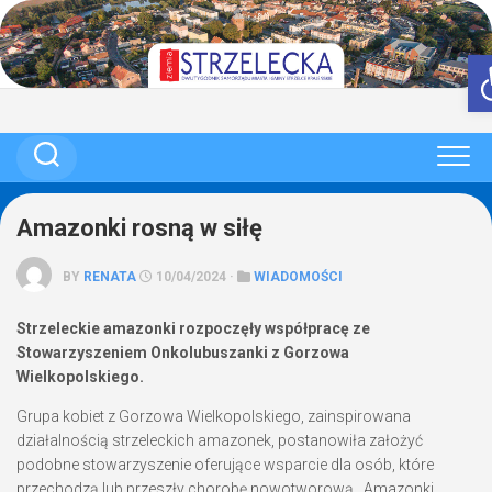
Skip
to
content
Amazonki rosną w siłę
BY
RENATA
10/04/2024 ·
WIADOMOŚCI
Strzeleckie amazonki rozpoczęły współpracę ze
Stowarzyszeniem Onkolubuszanki z Gorzowa
Wielkopolskiego.
Grupa kobiet z Gorzowa Wielkopolskiego, zainspirowana
działalnością strzeleckich amazonek, postanowiła założyć
podobne stowarzyszenie oferujące wsparcie dla osób, które
przechodzą lub przeszły chorobę nowotworową.
Amazonki