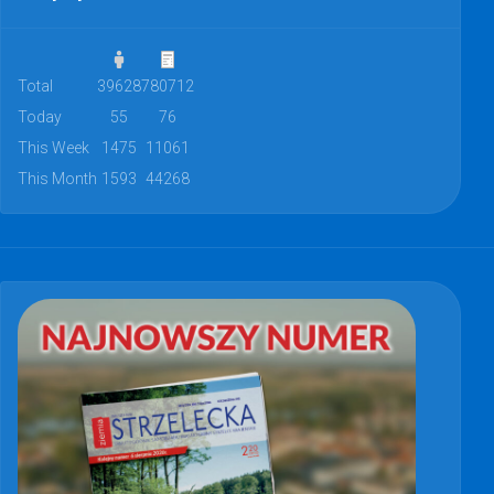
Total
39628
780712
Today
55
76
This Week
1475
11061
This Month
1593
44268