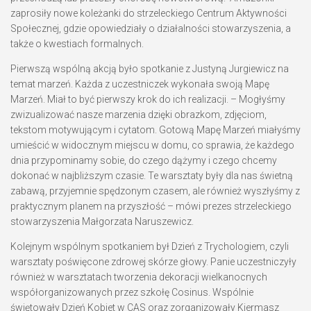
zaprosiły nowe koleżanki do strzeleckiego Centrum Aktywności
Społecznej, gdzie opowiedziały o działalności stowarzyszenia, a
także o kwestiach formalnych.
Pierwszą wspólną akcją było spotkanie z
Justyną Jurgiewicz
na
temat marzeń. Każda z uczestniczek wykonała swoją Mapę
Marzeń. Miał to być pierwszy krok do ich realizacji. – Mogłyśmy
zwizualizować nasze marzenia dzięki obrazkom, zdjęciom,
tekstom motywującym i cytatom. Gotową Mapę Marzeń miałyśmy
umieścić w widocznym miejscu w domu, co sprawia, że każdego
dnia przypominamy sobie, do czego dążymy i czego chcemy
dokonać w najbliższym czasie. Te warsztaty były dla nas świetną
zabawą, przyjemnie spędzonym czasem, ale również wyszłyśmy z
praktycznym planem na przyszłość – mówi prezes strzeleckiego
stowarzyszenia
Małgorzata Naruszewicz.
Kolejnym wspólnym spotkaniem był Dzień z Trychologiem, czyli
warsztaty poświęcone zdrowej skórze głowy. Panie uczestniczyły
również w warsztatach tworzenia dekoracji wielkanocnych
współorganizowanych przez szkołę Cosinus. Wspólnie
świętowały Dzień Kobiet w CAS oraz zorganizowały Kiermasz