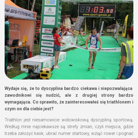
Wydaje się, że to dyscyplina bardzo ciekawa i niepozwalająca
zawodnikowi się nudzić, ale z drugiej strony bardzo
wymagająca. Co sprawiło, że zainteresowałeś się triathlonem i
czym on dla ciebie jest?
Triathlon jest niesamowicie widowiskową dyscypliną sportową.
Według mnie najciekawsze są strefy zmian, czyli miejsca, gdzie
trzeba założyć kask, ubrać numer startowy, wziąć rower i pognać