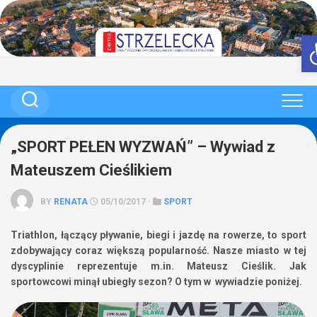
Skip
to
content
„SPORT PEŁEN WYZWAŃ” – Wywiad z
Mateuszem Cieślikiem
BY
RENATA
05/10/2017 ·
SPORT
Triathlon, łączący pływanie, biegi i jazdę na rowerze, to sport
zdobywający coraz większą popularność. Nasze miasto w tej
dyscyplinie reprezentuje m.in. Mateusz Cieślik. Jak
sportowcowi minął ubiegły sezon? O tym w wywiadzie poniżej.