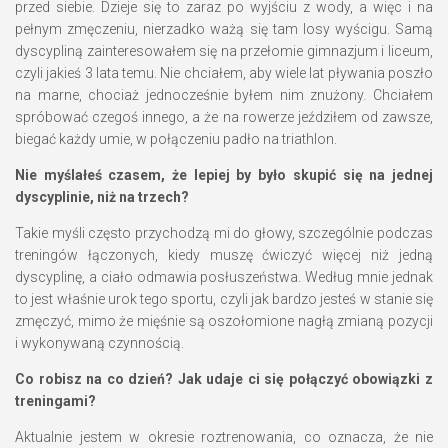
przed siebie. Dzieje się to zaraz po wyjściu z wody, a więc i na
pełnym zmęczeniu, nierzadko ważą się tam losy wyścigu. Samą
dyscypliną zainteresowałem się na przełomie gimnazjum i liceum,
czyli jakieś 3 lata temu. Nie chciałem, aby wiele lat pływania poszło
na marne, chociaż jednocześnie byłem nim znużony. Chciałem
spróbować czegoś innego, a że na rowerze jeździłem od zawsze,
biegać każdy umie, w połączeniu padło na triathlon.
Nie myślałeś czasem, że lepiej by było skupić się na jednej
dyscyplinie, niż na trzech?
Takie myśli często przychodzą mi do głowy, szczególnie podczas
treningów łączonych, kiedy muszę ćwiczyć więcej niż jedną
dyscyplinę, a ciało odmawia posłuszeństwa. Według mnie jednak
to jest właśnie urok tego sportu, czyli jak bardzo jesteś w stanie się
zmęczyć, mimo że mięśnie są oszołomione nagłą zmianą pozycji
i wykonywaną czynnością.
Co robisz na co dzień? Jak udaje ci się połączyć obowiązki z
treningami?
Aktualnie jestem w okresie roztrenowania, co oznacza, że nie