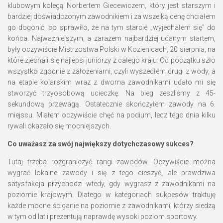
klubowym kolegą Norbertem Giecewiczem, który jest starszym i
bardziej doświadczonym zawodnikiem i za wszelką cenę chciałem
go dogonić, co sprawiło, że na tym starcie „wyjechałem się” do
końca. Najważniejszym, a zarazem najbardziej udanym startem,
były oczywiście Mistrzostwa Polski w Kozienicach, 20 sierpnia, na
które zjechali się najlepsi juniorzy z całego kraju. Od początku szło
wszystko zgodnie z założeniami, czyli wyszedłem drugi z wody, a
na etapie kolarskim wraz z dwoma zawodnikami udało mi się
stworzyć trzyosobową ucieczkę. Na bieg zeszliśmy z 45-
sekundową przewagą. Ostatecznie skończyłem zawody na 6.
miejscu. Miałem oczywiście chęć na podium, lecz tego dnia kilku
rywali okazało się mocniejszych.
Co uważasz za swój największy dotychczasowy sukces?
Tutaj trzeba rozgraniczyć rangi zawodów. Oczywiście można
wygrać lokalne zawody i się z tego cieszyć, ale prawdziwa
satysfakcja przychodzi wtedy, gdy wygrasz z zawodnikami na
poziomie krajowym. Dlatego w kategoriach sukcesów traktuję
każde mocne ściganie na poziomie z zawodnikami, którzy siedzą
w tym od lat i prezentują naprawdę wysoki poziom sportowy.