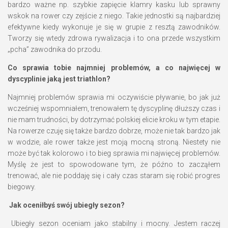
bardzo ważne np. szybkie zapięcie klamry kasku lub sprawny
wskok na rower czy zejście z niego. Takie jednostki są najbardziej
efektywne kiedy wykonuje je się w grupie z resztą zawodników.
Tworzy się wtedy zdrowa rywalizacja i to ona przede wszystkim
„pcha” zawodnika do przodu.
Co sprawia tobie najmniej problemów, a co najwięcej w
dyscyplinie jaką jest triathlon?
Najmniej problemów sprawia mi oczywiście pływanie, bo jak już
wcześniej wspomniałem, trenowałem tę dyscyplinę dłuższy czas i
nie mam trudności, by dotrzymać polskiej elicie kroku w tym etapie.
Na rowerze czuję się także bardzo dobrze, może nie tak bardzo jak
w wodzie, ale rower także jest moją mocną stroną. Niestety nie
może być tak kolorowo i to bieg sprawia mi najwięcej problemów.
Myślę że jest to spowodowane tym, że późno to zacząłem
trenować, ale nie poddaję się i cały czas staram się robić progres
biegowy.
Jak oceniłbyś swój ubiegły sezon?
Ubiegły sezon oceniam jako stabilny i mocny. Jestem raczej