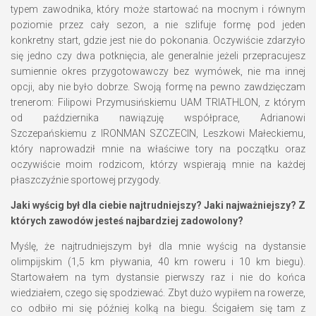
typem zawodnika, który może startować na mocnym i równym
poziomie przez cały sezon, a nie szlifuje formę pod jeden
konkretny start, gdzie jest nie do pokonania. Oczywiście zdarzyło
się jedno czy dwa potknięcia, ale generalnie jeżeli przepracujesz
sumiennie okres przygotowawczy bez wymówek, nie ma innej
opcji, aby nie było dobrze. Swoją formę na pewno zawdzięczam
trenerom: Filipowi Przymusińskiemu UAM TRIATHLON, z którym
od października nawiązuję współprace, Adrianowi
Szczepańskiemu z IRONMAN SZCZECIN, Leszkowi Małeckiemu,
który naprowadził mnie na właściwe tory na początku oraz
oczywiście moim rodzicom, którzy wspierają mnie na każdej
płaszczyźnie sportowej przygody.
Jaki wyścig był dla ciebie najtrudniejszy?
Jaki najważniejszy? Z
których zawodów jesteś najbardziej zadowolony?
Myślę, że najtrudniejszym był dla mnie wyścig na dystansie
olimpijskim (1,5 km pływania, 40 km roweru i 10 km biegu).
Startowałem na tym dystansie pierwszy raz i nie do końca
wiedziałem, czego się spodziewać. Zbyt dużo wypiłem na rowerze,
co odbiło mi się później kolką na biegu. Ścigałem się tam z