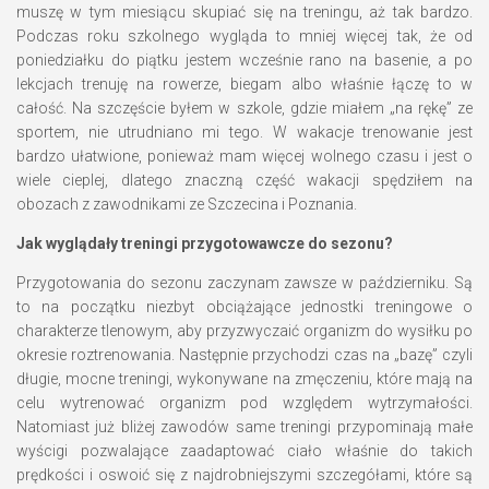
muszę w tym miesiącu skupiać się na treningu, aż tak bardzo.
Podczas roku szkolnego wygląda to mniej więcej tak, że od
poniedziałku do piątku jestem wcześnie rano na basenie, a po
lekcjach trenuję na rowerze, biegam albo właśnie łączę to w
całość. Na szczęście byłem w szkole, gdzie miałem „na rękę” ze
sportem, nie utrudniano mi tego. W wakacje trenowanie jest
bardzo ułatwione, ponieważ mam więcej wolnego czasu i jest o
wiele cieplej, dlatego znaczną część wakacji spędziłem na
obozach z zawodnikami ze Szczecina i Poznania.
Jak wyglądały treningi przygotowawcze do sezonu?
Przygotowania do sezonu zaczynam zawsze w październiku. Są
to na początku niezbyt obciążające jednostki treningowe o
charakterze tlenowym, aby przyzwyczaić organizm do wysiłku po
okresie roztrenowania. Następnie przychodzi czas na „bazę” czyli
długie, mocne treningi, wykonywane na zmęczeniu, które mają na
celu wytrenować organizm pod względem wytrzymałości.
Natomiast już bliżej zawodów same treningi przypominają małe
wyścigi pozwalające zaadaptować ciało właśnie do takich
prędkości i oswoić się z najdrobniejszymi szczegółami, które są