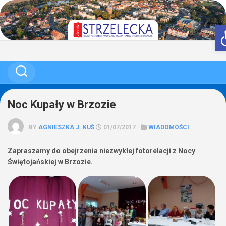
Skip
to
content
Noc Kupały w Brzozie
BY
AGNIESZKA J. KUŚ
01/07/2017 ·
WIADOMOŚCI
Zapraszamy do obejrzenia niezwykłej fotorelacji z Nocy
Świętojańskiej w Brzozie.