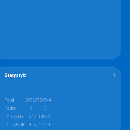
Statystyki
Total
39563
780544
Today
9
13
This Week
1347
10893
This Month
1465
44100