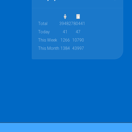
Total
39482
780441
Today
41
47
This Week
1266
10790
This Month
1384
43997