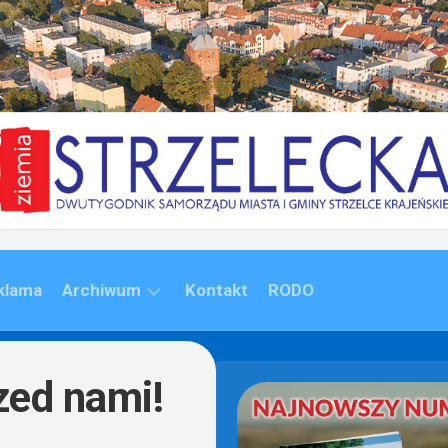
klama
Archiwum
Kontakt
RODO
ARCHIWUM
(1992-
zed nami!
2020)
ARCHIWUM