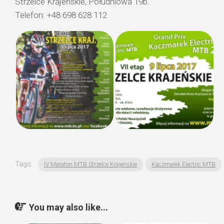
Strzelce Krajeńskie, Południowa 19b.
Telefon: +48 698 628 112
Tags:
IV Maraton MTB Strzelce Krajeńskie
Kaczmarek Electric MTB
You may also like...