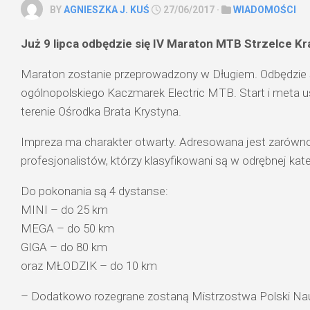
BY
AGNIESZKA J. KUŚ
27/06/2017 ·
WIADOMOŚCI
Już 9 lipca odbędzie się IV Maraton MTB Strzelce Kr
Maraton zostanie przeprowadzony w Długiem. Odbędzie 
ogólnopolskiego Kaczmarek Electric MTB. Start i meta
terenie Ośrodka Brata Krystyna.
Impreza ma charakter otwarty. Adresowana jest zarówno
profesjonalistów, którzy klasyfikowani są w odrębnej kateg
Do pokonania są 4 dystanse:
MINI – do 25 km
MEGA – do 50 km
GIGA – do 80 km
oraz MŁODZIK – do 10 km
– Dodatkowo rozegrane zostaną Mistrzostwa Polski Nau