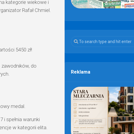
 na kategorie wiekowe i
rganizator Rafał Chmiel.
tości 5450 zł!
h zawodników, do
Reklama
ych.
kowy medal.
 i spełnia warunki
cje w kategorii elita.