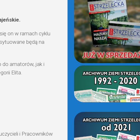
(OD
2021)
ajeńskie.
się on w ramach cyklu
 usytuowane będą na
 do amatorów, jak i
orii Elita.
czycieli i Pracowników