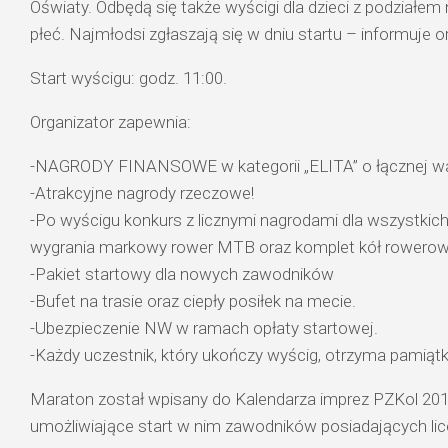
Oświaty. Odbędą się także wyścigi dla dzieci z podziałem
płeć. Najmłodsi zgłaszają się w dniu startu – informuje o
Start wyścigu: godz. 11:00.
Organizator zapewnia:
-NAGRODY FINANSOWE w kategorii „ELITA” o łącznej war
-Atrakcyjne nagrody rzeczowe!
-Po wyścigu konkurs z licznymi nagrodami dla wszystkic
wygrania markowy rower MTB oraz komplet kół rowerow
-Pakiet startowy dla nowych zawodników
-Bufet na trasie oraz ciepły posiłek na mecie.
-Ubezpieczenie NW w ramach opłaty startowej.
-Każdy uczestnik, który ukończy wyścig, otrzyma pamiąt
Maraton został wpisany do Kalendarza imprez PZKol 2017
umożliwiające start w nim zawodników posiadających licen