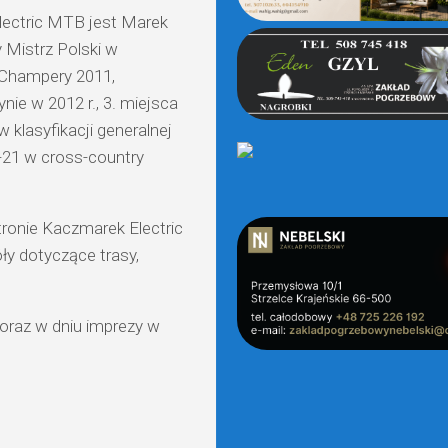
lectric MTB jest Marek
 Mistrz Polski w
 Champery 2011,
ie w 2012 r., 3. miejsca
 klasyfikacji generalnej
-21 w cross-country
ronie Kaczmarek Electric
ły dotyczące trasy,
oraz w dniu imprezy w