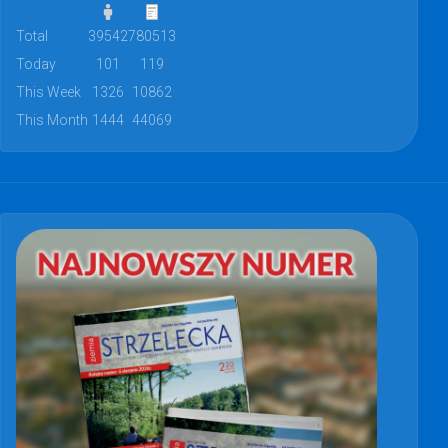
Total
39542
780513
Today
101
119
This Week
1326
10862
This Month
1444
44069