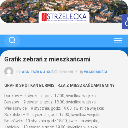
Skip
to
content
Grafik zebrań z mieszkańcami
BY
AGNIESZKA J. KUŚ
03/01/2017 ·
WIADOMOŚCI
GRAFIK SPOTKAŃ BURMISTRZA Z MIESZKAŃCAMI GMINY
Danków – 9 stycznia, godz. 17.00, świetlica wiejska;
Buszów – 9 stycznia, godz. 18.00, świetlica wiejska;
Wielisławice – 9 stycznia, godz. 19.00, świetlica wiejska;
Sokólsko – 10 stycznia, godz. 17.00, świetlica wiejska;
Bobrówko- 10 stycznia godz.18.00, świetlica wiejska;
Żabicko – 10 stycznia,godz. 19.00, świetlica wiejska;