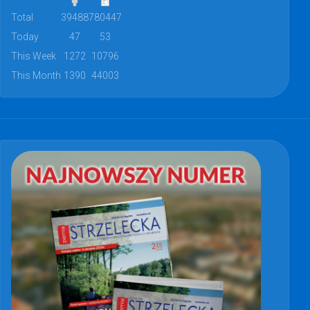
Total
39488
780447
Today
47
53
This Week
1272
10796
This Month
1390
44003