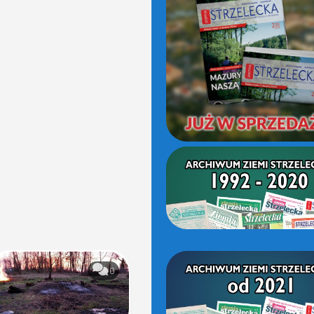
(OD
2021)
0