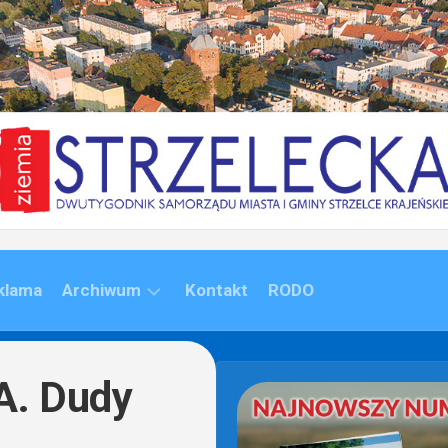
klama
Archiwum
Kontakt
RODO
ARCHIWUM
(1992-
A. Dudy
2020)
ARCHIWUM