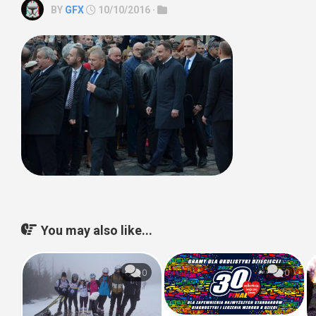
BY
GFX
10/10/2016 ·
You may also like...
0
0