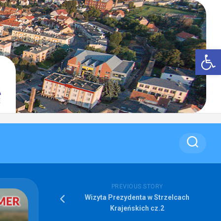
Op
PREVIOUS STORY
Wizyta Prezydenta w Strzelcach
Krajeńskich cz.2