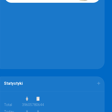
Statystyki
Total
39605
780644
Today
8
8