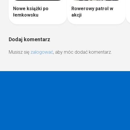
Rowerowy patrol w
Nowe książki po
akcji
łemkowsku
Dodaj komentarz
Musisz się
zalogować
, aby móc dodać komentarz.