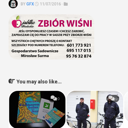
BY
GFX
11/07/2016 ·
You may also like...
0
0