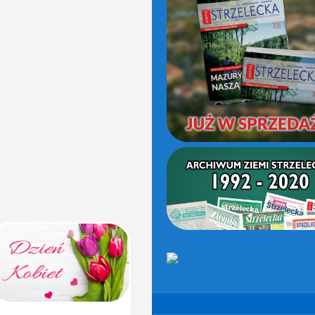
(OD
2021)