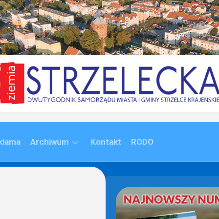
klama
Archiwum
Kontakt
RODO
ARCHIWUM
(1992-
2020)
ARCHIWUM