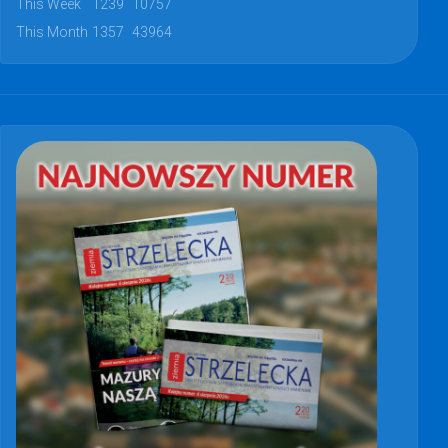
This Week
1239
10757
This Month
1357
43964