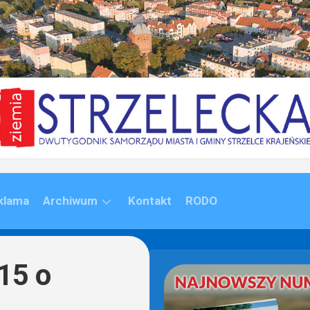
klama
Archiwum
Kontakt
RODO
ARCHIWUM
(1992-
15 o
2020)
ARCHIWUM