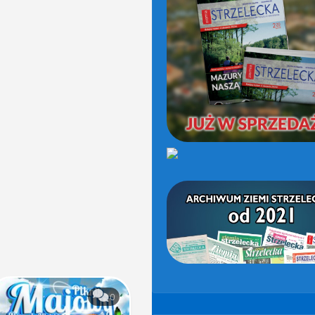
(OD
2021)
0