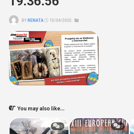
19.36.56
BY
RENATA
15/04/2025 ·
You may also like...
0
0