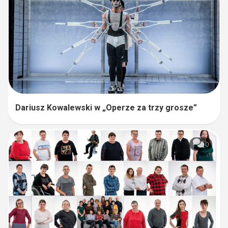
Dariusz Kowalewski w „Operze za trzy grosze”
0