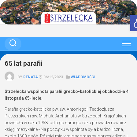
Skip
to
content
65 lat parafii
BY
RENATA
06/12/2023 ·
WIADOMOŚCI
Strzelecka wspólnota parafii grecko-katolickiej obchodziła 4
listopada 65-lecie.
Parafia grecko-katolicka pw. św. Antoniego i Teodozjusza
Pieczerskich i św. Michała Archanioła w Strzelcach Krajeńskich
powstała w roku 1958, od tego samego roku prowadzi również
księgi metrykalne.- Na początku wspólnota była bardzo liczna,
około 1600 osób. Później miały miejsce masowe przesiedlenia i