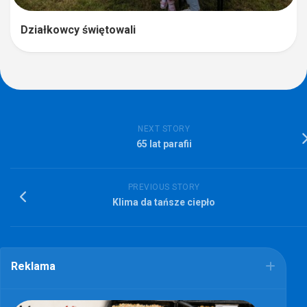
Działkowcy świętowali
NEXT STORY
65 lat parafii
PREVIOUS STORY
Klima da tańsze ciepło
Reklama