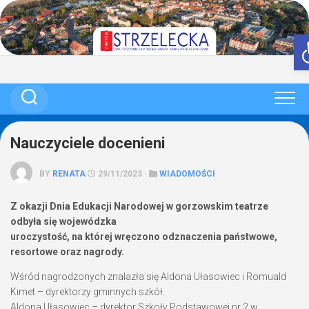
Skip
to
content
Nauczyciele docenieni
BY
RENATA
29/11/2023 ·
WIADOMOŚCI
Z okazji Dnia Edukacji Narodowej w gorzowskim teatrze
odbyła się wojewódzka
uroczystość, na której wręczono odznaczenia państwowe,
resortowe oraz nagrody.
Wśród nagrodzonych znalazła się Aldona Ułasowiec i Romuald
Kimet – dyrektorzy gminnych szkół.
Aldona Ułasowiec – dyrektor Szkoły Podstawowej nr 2 w