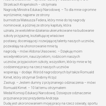
Strzelcach Krajeńskich – otrzymała
Nagrodę Ministra Edukacji Narodowej. – To dla mnie ogromne
wyróżnienie, najpierw ze strony
burmistrza Mateusza Federa, który mnie do tej nagrody
nominował, a później ze strony kapituły, która
uznała, że wieloletnie działania ukierunkowane na budowanie
szkoły przyjaznej, kształtującej właściwe
postawy, doceniającej i rozwijającej talenty naszych uczniów,
pozwalają na uhonorowanie mnie tą
nagrodą – mówi Aldona Ułasowiec. – Dziękuję moim
wicedyrektorom, nauczycielom, rodzicom naszych
uczniów, przyjaciołom szkoły, wszystkim, którzy mnie w tej
codziennej pracy na rzecz naszych uczniów
wspierają – dodaje. Wśród nagrodzonych był także Romuald
Kimet, który otrzymał Srebrny Krzyż
Zasługi. – Jestem dumny z przyznanego odznaczenia – mówi
Romuald Kimet. – 10 lat temu otrzymałem
Medal Komisji Edukacji Narodowej. Dzisiejsze odznaczenie
przyznane przez prezydenta Andrzeja
Dudę jest ukoronowaniem mojej pracy na rzecz oświaty, sportu