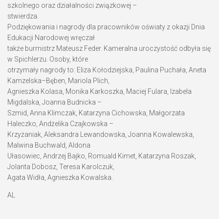
szkolnego oraz działalności związkowej –
stwierdza.
Podziękowania i nagrody dla pracowników oświaty z okazji Dnia
Edukacji Narodowej wręczał
także burmistrz Mateusz Feder. Kameralna uroczystość odbyła się
w Spichlerzu. Osoby, które
otrzymały nagrody to: Eliza Kołodziejska, Paulina Puchała, Aneta
Kamzelska–Bęben, Mariola Plich,
Agnieszka Kolasa, Monika Karkoszka, Maciej Fulara, Izabela
Migdalska, Joanna Budnicka –
Szmid, Anna Klimczak, Katarzyna Cichowska, Małgorzata
Haleczko, Andżelika Czajkowska –
Krzyżaniak, Aleksandra Lewandowska, Joanna Kowalewska,
Malwina Buchwald, Aldona
Ułasowiec, Andrzej Bajko, Romuald Kimet, Katarzyna Roszak,
Jolanta Dobosz, Teresa Karolczuk,
Agata Widła, Agnieszka Kowalska.
AL