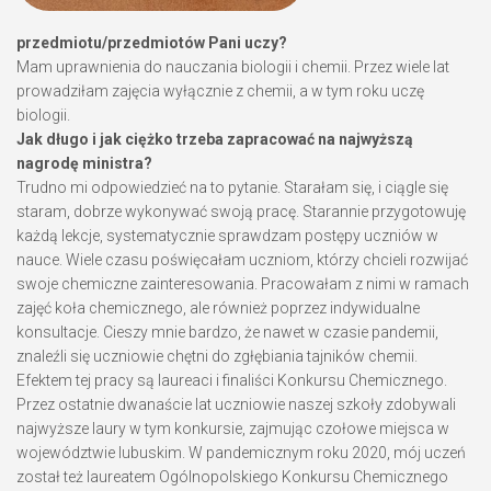
przedmiotu/przedmiotów Pani uczy?
Mam uprawnienia do nauczania biologii i chemii. Przez wiele lat
prowadziłam zajęcia wyłącznie z chemii, a w tym roku uczę
biologii.
Jak długo i jak ciężko trzeba zapracować na najwyższą
nagrodę ministra?
Trudno mi odpowiedzieć na to pytanie. Starałam się, i ciągle się
staram, dobrze wykonywać swoją pracę. Starannie przygotowuję
każdą lekcje, systematycznie sprawdzam postępy uczniów w
nauce. Wiele czasu poświęcałam uczniom, którzy chcieli rozwijać
swoje chemiczne zainteresowania. Pracowałam z nimi w ramach
zajęć koła chemicznego, ale również poprzez indywidualne
konsultacje. Cieszy mnie bardzo, że nawet w czasie pandemii,
znaleźli się uczniowie chętni do zgłębiania tajników chemii.
Efektem tej pracy są laureaci i finaliści Konkursu Chemicznego.
Przez ostatnie dwanaście lat uczniowie naszej szkoły zdobywali
najwyższe laury w tym konkursie, zajmując czołowe miejsca w
województwie lubuskim. W pandemicznym roku 2020, mój uczeń
został też laureatem Ogólnopolskiego Konkursu Chemicznego