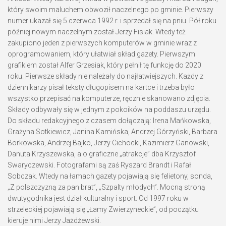
który swoim maluchem obwoził naczelnego po gminie. Pierwszy
numer ukazał się 5 czerwca 1992 r. i sprzedał się na pniu. Pół roku
później nowym naczelnym został Jerzy Fisiak. Wtedy też
zakupiono jeden z pierwszych komputerów w gminie wraz z
oprogramowaniem, który ułatwiał skład gazety. Pierwszym
grafikiem został Alfer Grzesiak, który pełnił tę funkcję do 2020
roku. Pierwsze składy nie należały do najłatwiejszych. Każdy z
dziennikarzy pisał teksty długopisem na kartce i trzeba było
wszystko przepisać na komputerze, ręcznie skanowano zdjęcia.
Składy odbywały się w jednym z pokoików na poddaszu urzędu.
Do składu redakcyjnego z czasem dołączają: Irena Mańkowska,
Grażyna Sotkiewicz, Janina Kamińska, Andrzej Górzyński, Barbara
Borkowska, Andrzej Bajko, Jerzy Cichocki, Kazimierz Ganowski,
Danuta Krzyszewska, a o graficzne „atrakcje” dba Krzysztof
Swaryczewski. Fotografami są zaś Ryszard Brandt i Rafał
Sobczak. Wtedy na łamach gazety pojawiają się felietony, sonda,
„Z polszczyzną za pan brat”, „Szpalty młodych”. Mocną stroną
dwutygodnika jest dział kulturalny i sport. Od 1997 roku w
strzeleckiej pojawiają się „Łamy Zwierzyneckie”, od początku
kieruje nimi Jerzy Jażdżewski.