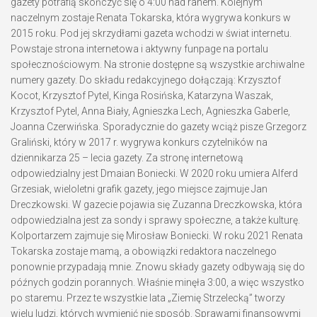
gazety potrafią skończyć się o 4:00 nad ranem. Kolejnym
naczelnym zostaje Renata Tokarska, która wygrywa konkurs w
2015 roku. Pod jej skrzydłami gazeta wchodzi w świat internetu.
Powstaje strona internetowa i aktywny funpage na portalu
społecznościowym. Na stronie dostępne są wszystkie archiwalne
numery gazety. Do składu redakcyjnego dołączają: Krzysztof
Kocot, Krzysztof Pytel, Kinga Rosińska, Katarzyna Waszak,
Krzysztof Pytel, Anna Biały, Agnieszka Lech, Agnieszka Gaberle,
Joanna Czerwińska. Sporadycznie do gazety wciąż pisze Grzegorz
Graliński, który w 2017 r. wygrywa konkurs czytelników na
dziennikarza 25 – lecia gazety. Za stronę internetową
odpowiedzialny jest Dmaian Boniecki. W 2020 roku umiera Alferd
Grzesiak, wieloletni grafik gazety, jego miejsce zajmuje Jan
Dreczkowski. W gazecie pojawia się Zuzanna Dreczkowska, która
odpowiedzialna jest za sondy i sprawy społeczne, a także kulturę.
Kolportarzem zajmuje się Mirosław Boniecki. W roku 2021 Renata
Tokarska zostaje mamą, a obowiązki redaktora naczelnego
ponownie przypadają mnie. Znowu składy gazety odbywają się do
późnych godzin porannych. Właśnie minęła 3:00, a więc wszystko
po staremu. Przez te wszystkie lata „Ziemię Strzelecką” tworzy
wielu ludzi, których wymienić nie sposób. Sprawami finansowymi