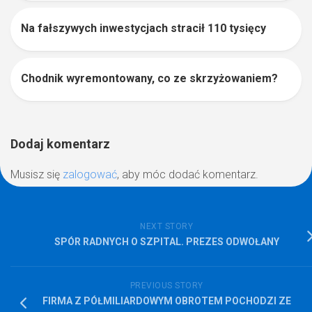
Na fałszywych inwestycjach stracił 110 tysięcy
Chodnik wyremontowany, co ze skrzyżowaniem?
0
Dodaj komentarz
Musisz się
zalogować
, aby móc dodać komentarz.
NEXT STORY
SPÓR RADNYCH O SZPITAL. PREZES ODWOŁANY
PREVIOUS STORY
FIRMA Z PÓŁMILIARDOWYM OBROTEM POCHODZI ZE