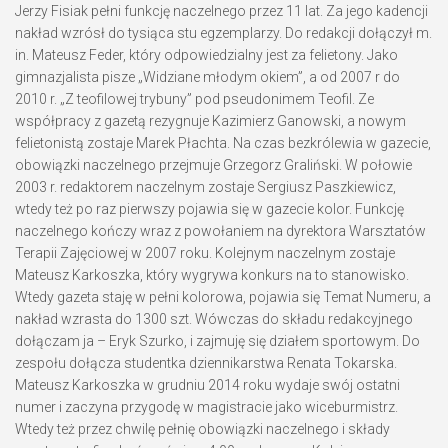
Jerzy Fisiak pełni funkcję naczelnego przez 11 lat. Za jego kadencji
nakład wzrósł do tysiąca stu egzemplarzy. Do redakcji dołączył m.
in. Mateusz Feder, który odpowiedzialny jest za felietony. Jako
gimnazjalista pisze „Widziane młodym okiem”, a od 2007 r do
2010 r. „Z teofilowej trybuny” pod pseudonimem Teofil. Ze
współpracy z gazetą rezygnuje Kazimierz Ganowski, a nowym
felietonistą zostaje Marek Płachta. Na czas bezkrólewia w gazecie,
obowiązki naczelnego przejmuje Grzegorz Graliński. W połowie
2003 r. redaktorem naczelnym zostaje Sergiusz Paszkiewicz,
wtedy też po raz pierwszy pojawia się w gazecie kolor. Funkcję
naczelnego kończy wraz z powołaniem na dyrektora Warsztatów
Terapii Zajęciowej w 2007 roku. Kolejnym naczelnym zostaje
Mateusz Karkoszka, który wygrywa konkurs na to stanowisko.
Wtedy gazeta staję w pełni kolorowa, pojawia się Temat Numeru, a
nakład wzrasta do 1300 szt. Wówczas do składu redakcyjnego
dołączam ja – Eryk Szurko, i zajmuję się działem sportowym. Do
zespołu dołącza studentka dziennikarstwa Renata Tokarska.
Mateusz Karkoszka w grudniu 2014 roku wydaje swój ostatni
numer i zaczyna przygodę w magistracie jako wiceburmistrz.
Wtedy też przez chwilę pełnię obowiązki naczelnego i składy