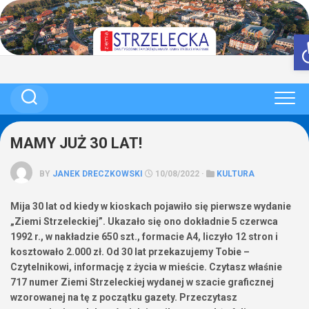
Skip
to
content
MAMY JUŻ 30 LAT!
BY
JANEK DRECZKOWSKI
10/08/2022 ·
KULTURA
Mija 30 lat od kiedy w kioskach pojawiło się pierwsze wydanie
„Ziemi Strzeleckiej”. Ukazało się ono dokładnie 5 czerwca
1992 r., w nakładzie 650 szt., formacie A4, liczyło 12 stron i
kosztowało 2.000 zł. Od 30 lat przekazujemy Tobie –
Czytelnikowi, informację z życia w mieście. Czytasz właśnie
717 numer Ziemi Strzeleckiej wydanej w szacie graficznej
wzorowanej na tę z początku gazety. Przeczytasz