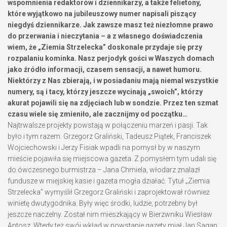
wspomnienia redaktorów i dziennikarzy, a także felietony,
które wyjątkowo na jubileuszowy numer napisali piszący
niegdyś dziennikarze. Jak zawsze masz też niezłomne prawo
do przerwania i nieczytania – a z własnego doświadczenia
wiem, że „Ziemia Strzelecka” doskonale przydaje się przy
rozpalaniu kominka. Nasz perjodyk gości w Waszych domach
jako źródło informacji, czasem sensacji, a nawet humoru.
Niektórzy z Nas zbierają, i w posiadaniu mają niemal wszystkie
numery, są i tacy, którzy jeszcze wycinają „swoich”, którzy
akurat pojawili się na zdjęciach lub w sondzie. Przez ten szmat
czasu wiele się zmieniło, ale zacznijmy od początku…
Najtrwalsze projekty powstają w połączeniu marzeń i pasji. Tak
było i tym razem. Grzegorz Graliński, Tadeusz Piątek, Franciszek
Wojciechowski i Jerzy Fisiak wpadli na pomysł by w naszym
mieście pojawiła się miejscowa gazeta. Z pomysłem tym udali się
do ówczesnego burmistrza – Jana Chmiela, włodarz znalazł
fundusze w miejskiej kasie i gazeta mogła działać. Tytuł „Ziemia
Strzelecka” wymyślił Grzegorz Graliński i zaprojektował również
winietę dwutygodnika. Były więc środki, ludzie, potrzebny był
jeszcze naczelny. Został nim mieszkający w Bierzwniku Wiesław
Antosz. Wtedy też swój wkład w powstanie gazety miał Jan Sagan,