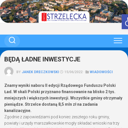
Skip
to
content
BĘDĄ ŁADNE INWESTYCJE
BY
JANEK DRECZKOWSKI
15/06/2022 ·
WIADOMOŚCI
Znamy wyniki naboru II edycji Rządowego Funduszu Polski
Ład. W skali Polski przyznano finansowanie na blisko 2 tys.
mniejszych i większych inwestycji. Wszystkie gminy otrzymały
pieniądze. Strzelce dostaną 8,5 mln zł na zadania
kanalizacyjne.
Zgodnie z zapowiedziami pod koniec zeszłego roku gminy,
powiaty i urzędy marszałkowskie mogły składać wnioski na trzy