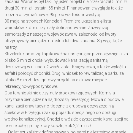
zadania. Warunek był taki, by jeden projekt nie przekraczał 5 mln zł,
drugi 30 mln zł i ostatni 65 mln zł. Finansowanie wygląda tak, że
można otrzymać nawet 95 proc wartości inwestycji.
30 maja na stronach Kancelarii Premiera ukazała się lista
wniosków, które otrzymały dofinansowanie. Zazwyczaj
samorządy z naszego województwa w zależności od kwoty
otrzymywały pieniądze na jedno lub dwa zadania. Są wyjątki, że i
na trzy.
Strzelecki samorząd aplikował na następujące przedsięwzięcia: za
blisko 5 mln zł chciał wybudować kanalizację sanitarną i
deszczową w ulicach: Gwiaździsta i Księżycowa, a także wylać tu
asfalt i położyć chodniki. Drugi wniosek to rewitalizacja parku za
blisko 8 mln zł. Jest gotowy projekt na ciekawe miejsce
rekreacyjno-wypoczynkowe.
Oba te wnioski nie otrzymały środków rządowych. Komisja
przyznała pieniądze na najdroższą inwestycję. Mowa o budowie
kanalizacji grawitacyjno-tłocznej z grupową oczyszczalnią
ścieków w Przyłęgu i zakup pojazdu specjalnego do obsługi
wodno-kanalizacyjnej. Chodzi o wóz do czyszczenia kanalizacji na
terenie całej gminy, który kosztuje ok 2,2 mln zł.
– Od lat szukaliśmy dofinansowań, bo sami nie jesteśmy w stanie