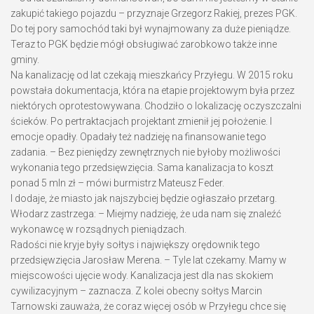
zakupić takiego pojazdu – przyznaje Grzegorz Rakiej, prezes PGK.
Do tej pory samochód taki był wynajmowany za duże pieniądze.
Teraz to PGK będzie mógł obsługiwać zarobkowo także inne
gminy.
Na kanalizację od lat czekają mieszkańcy Przyłegu. W 2015 roku
powstała dokumentacja, która na etapie projektowym była przez
niektórych oprotestowywana. Chodziło o lokalizację oczyszczalni
ścieków. Po pertraktacjach projektant zmienił jej położenie. I
emocje opadły. Opadały też nadzieję na finansowanie tego
zadania. – Bez pieniędzy zewnętrznych nie byłoby możliwości
wykonania tego przedsięwzięcia. Sama kanalizacja to koszt
ponad 5 mln zł – mówi burmistrz Mateusz Feder.
I dodaje, że miasto jak najszybciej będzie ogłaszało przetarg.
Włodarz zastrzega: – Miejmy nadzieję, że uda nam się znaleźć
wykonawcę w rozsądnych pieniądzach.
Radości nie kryje były sołtys i największy orędownik tego
przedsięwzięcia Jarosław Merena. – Tyle lat czekamy. Mamy w
miejscowości ujęcie wody. Kanalizacja jest dla nas skokiem
cywilizacyjnym – zaznacza. Z kolei obecny sołtys Marcin
Tarnowski zauważa, że coraz więcej osób w Przyłegu chce się