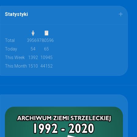
Statystyki
Total
39569
780596
Today
54
65
This Week
1392
10945
This Month
1510
44152