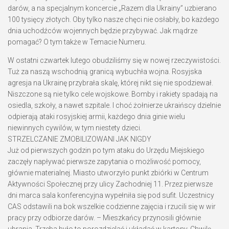
darów, a na specjalnym koncercie „Razem dla Ukrainy” uzbierano
100 tysięcy złotych. Oby tylko nasze chęci nie osłabły, bo każdego
dnia uchodźców wojennych będzie przybywać. Jak mądrze
pomagać? O tym także w Temacie Numeru.
W ostatni czwartek lutego obudziliśmy się w nowej rzeczywistości.
Tuż za naszą wschodnią granicą wybuchła wojna. Rosyjska
agresja na Ukrainę przybrała skalę, której nikt się nie spodziewał.
Niszczone są nie tylko cele wojskowe. Bomby i rakiety spadają na
osiedla, szkoły, a nawet szpitale. I choć żołnierze ukraińscy dzielnie
odpierają ataki rosyjskiej armii, każdego dnia ginie wielu
niewinnych cywilów, w tym niestety dzieci.
STRZELCZANIE ZMOBILIZOWANI JAK NIGDY
Już od pierwszych godzin po tym ataku do Urzędu Miejskiego
zaczęły napływać pierwsze zapytania o możliwość pomocy,
głównie materialnej. Miasto utworzyło punkt zbiórki w Centrum
Aktywności Społecznej przy ulicy Zachodniej 11. Przez pierwsze
dni marca sala konferencyjna wypełniła się pod sufit. Uczestnicy
CAS odstawili na bok wszelkie codzienne zajęcia i rzucili się w wir
pracy przy odbiorze darów. – Mieszkańcy przynosili głównie