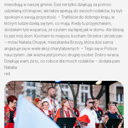
mieszkają w naszej gminie. Dziś nie tylko dziękują za pomoc
udzielaną ich krajowi, ale także apelują do swoich rodaków, by byli
spokojni o swoją przyszłość. – Trafiliście do dobrego kraju, w
którym ludzie dzielą się tym, co mają. Kiedy tu przyjechałam,
dostałam tyle wsparcia, że czułam się lepiej jak w domu. Ale dzisiaj
to jest mój dom. Kocham to miejsce, kocham Strzelce i strzelczan
– mówi Natalia Chopyk, mieszkanka Brzozy, która dziś sama
angażuje się w wiele akcji charytatywnych. – Tego się w Polsce
nauczyłam. Jak ważna jest pomoc drugiej osobie. Dobro wraca.
Dziękuję wam za to, co robicie dla moich rodaków – dodała pani
Natalia.
red.