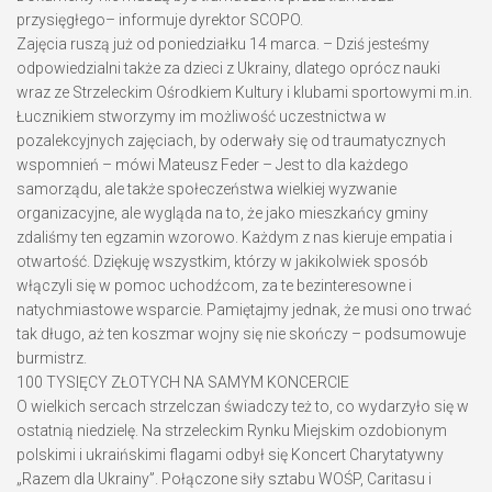
przysięgłego– informuje dyrektor SCOPO.
Zajęcia ruszą już od poniedziałku 14 marca. – Dziś jesteśmy
odpowiedzialni także za dzieci z Ukrainy, dlatego oprócz nauki
wraz ze Strzeleckim Ośrodkiem Kultury i klubami sportowymi m.in.
Łucznikiem stworzymy im możliwość uczestnictwa w
pozalekcyjnych zajęciach, by oderwały się od traumatycznych
wspomnień – mówi Mateusz Feder – Jest to dla każdego
samorządu, ale także społeczeństwa wielkiej wyzwanie
organizacyjne, ale wygląda na to, że jako mieszkańcy gminy
zdaliśmy ten egzamin wzorowo. Każdym z nas kieruje empatia i
otwartość. Dziękuję wszystkim, którzy w jakikolwiek sposób
włączyli się w pomoc uchodźcom, za te bezinteresowne i
natychmiastowe wsparcie. Pamiętajmy jednak, że musi ono trwać
tak długo, aż ten koszmar wojny się nie skończy – podsumowuje
burmistrz.
100 TYSIĘCY ZŁOTYCH NA SAMYM KONCERCIE
O wielkich sercach strzelczan świadczy też to, co wydarzyło się w
ostatnią niedzielę. Na strzeleckim Rynku Miejskim ozdobionym
polskimi i ukraińskimi flagami odbył się Koncert Charytatywny
„Razem dla Ukrainy”. Połączone siły sztabu WOŚP, Caritasu i