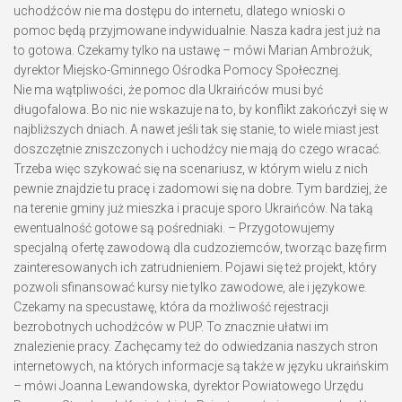
uchodźców nie ma dostępu do internetu, dlatego wnioski o
pomoc będą przyjmowane indywidualnie. Nasza kadra jest już na
to gotowa. Czekamy tylko na ustawę – mówi Marian Ambrożuk,
dyrektor Miejsko-Gminnego Ośrodka Pomocy Społecznej.
Nie ma wątpliwości, że pomoc dla Ukraińców musi być
długofalowa. Bo nic nie wskazuje na to, by konflikt zakończył się w
najbliższych dniach. A nawet jeśli tak się stanie, to wiele miast jest
doszczętnie zniszczonych i uchodźcy nie mają do czego wracać.
Trzeba więc szykować się na scenariusz, w którym wielu z nich
pewnie znajdzie tu pracę i zadomowi się na dobre. Tym bardziej, że
na terenie gminy już mieszka i pracuje sporo Ukraińców. Na taką
ewentualność gotowe są pośredniaki. – Przygotowujemy
specjalną ofertę zawodową dla cudzoziemców, tworząc bazę firm
zainteresowanych ich zatrudnieniem. Pojawi się też projekt, który
pozwoli sfinansować kursy nie tylko zawodowe, ale i językowe.
Czekamy na specustawę, która da możliwość rejestracji
bezrobotnych uchodźców w PUP. To znacznie ułatwi im
znalezienie pracy. Zachęcamy też do odwiedzania naszych stron
internetowych, na których informacje są także w języku ukraińskim
– mówi Joanna Lewandowska, dyrektor Powiatowego Urzędu