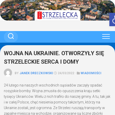
Skip
to
content
WOJNA NA UKRAINIE. OTWORZYŁY SIĘ
STRZELECKIE SERCA I DOMY
BY
JANEK DRECZKOWSKI
24/03/2022 ·
WIADOMOŚCI
24 lutego na naszych wschodnich sąsiadów zaczęły spadać
rosyjskie bomby. Wojna zmusiła do opuszczenia kraju setki
tysięcy Ukraińców. Wielu z nich trafiło do naszej gminy. A tu, tak jak
i w całej Polsce, chęć niesienia pomocy także tym, którzy na
Ukrainie zostali, jest ogromna. Ze Strzelec ruszają transporty w
zapalne miejsca na wchodzie, organizowane są liczne zbiórki