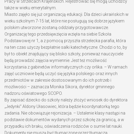
Pracy w Strzelcach Krajeńskich. Rejestrować się mogą uchodźcy
także w wieku emerytalnym.
Miasto zajęło się już organizacją edukacji. Dla dzieci ukraińskich w
wieku szkolnym 7-15 lat, które nie posługują się dobrze językiem
polskim utworzone zostaną oddziały przygotowawcze.
Organizację tego przedsięwzięcia wzięła na siebie Szkoła
Podstawowej nr 1, a z pomocą przyszła strzelecka parafia, która
na ten czas użyczy bezpłatnie salki katechetyczne. Chodzi o to, by
był to obiekt znajdujący się blisko szkoły, ponieważ nauczyciele
będą prowadzić zajęcia wymiennie. Jest też możliwość
korzystania z gabinetów informatycznych czy orlika. – W ramach
zajęć uczniowie będą uczyć się języka polskiego oraz innych
przedmiotów w zakresie dostosowanym do ich potrzeb i
możliwości – zaznacza Monika Sikora, dyrektor gminnego
nadzoru oświatowego SCOPO.
By zapisać dziecko do szkoły należy złożyć wniosek do dyrektora
„Jedynki” Aldony Ułasowiec, która będzie koordynatorką tego
zadania. Nie obowiązuje rejonizacja. – Ustalenie klasy nastąpi na
podstawie dokumentów wydanych przez szkołę za granicą, a w
przypadku ich braku, oświadczenia rodziców o sumie lat nauki.
Dokumenty nie muszą być tłumaczone przez tłumacza