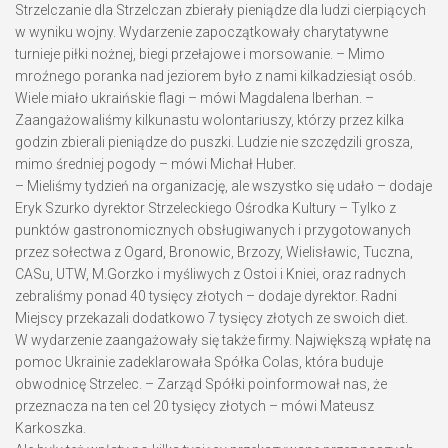
Strzelczanie dla Strzelczan zbierały pieniądze dla ludzi cierpiących
w wyniku wojny. Wydarzenie zapoczątkowały charytatywne
turnieje piłki nożnej, biegi przełajowe i morsowanie. – Mimo
mroźnego poranka nad jeziorem było z nami kilkadziesiąt osób.
Wiele miało ukraińskie flagi – mówi Magdalena Iberhan. –
Zaangażowaliśmy kilkunastu wolontariuszy, którzy przez kilka
godzin zbierali pieniądze do puszki. Ludzie nie szczędzili grosza,
mimo średniej pogody – mówi Michał Huber.
– Mieliśmy tydzień na organizację, ale wszystko się udało – dodaje
Eryk Szurko dyrektor Strzeleckiego Ośrodka Kultury – Tylko z
punktów gastronomicznych obsługiwanych i przygotowanych
przez sołectwa z Ogard, Bronowic, Brzozy, Wielisławic, Tuczna,
CASu, UTW, M.Gorzko i myśliwych z Ostoi i Kniei, oraz radnych
zebraliśmy ponad 40 tysięcy złotych – dodaje dyrektor. Radni
Miejscy przekazali dodatkowo 7 tysięcy złotych ze swoich diet.
W wydarzenie zaangażowały się także firmy. Największą wpłatę na
pomoc Ukrainie zadeklarowała Spółka Colas, która buduje
obwodnicę Strzelec. – Zarząd Spółki poinformował nas, że
przeznacza na ten cel 20 tysięcy złotych – mówi Mateusz
Karkoszka.