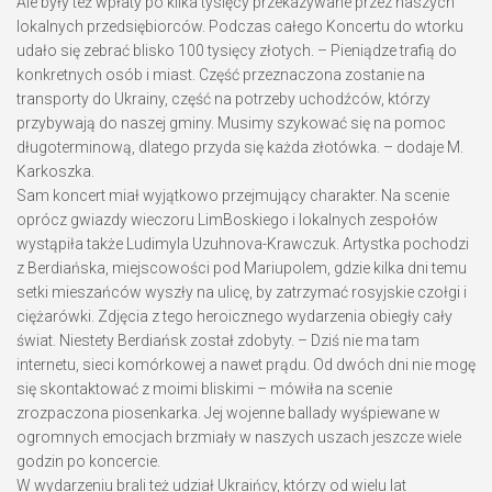
Ale były też wpłaty po kilka tysięcy przekazywane przez naszych
lokalnych przedsiębiorców. Podczas całego Koncertu do wtorku
udało się zebrać blisko 100 tysięcy złotych. – Pieniądze trafią do
konkretnych osób i miast. Część przeznaczona zostanie na
transporty do Ukrainy, część na potrzeby uchodźców, którzy
przybywają do naszej gminy. Musimy szykować się na pomoc
długoterminową, dlatego przyda się każda złotówka. – dodaje M.
Karkoszka.
Sam koncert miał wyjątkowo przejmujący charakter. Na scenie
oprócz gwiazdy wieczoru LimBoskiego i lokalnych zespołów
wystąpiła także Ludimyla Uzuhnova-Krawczuk. Artystka pochodzi
z Berdiańska, miejscowości pod Mariupolem, gdzie kilka dni temu
setki mieszańców wyszły na ulicę, by zatrzymać rosyjskie czołgi i
ciężarówki. Zdjęcia z tego heroicznego wydarzenia obiegły cały
świat. Niestety Berdiańsk został zdobyty. – Dziś nie ma tam
internetu, sieci komórkowej a nawet prądu. Od dwóch dni nie mogę
się skontaktować z moimi bliskimi – mówiła na scenie
zrozpaczona piosenkarka. Jej wojenne ballady wyśpiewane w
ogromnych emocjach brzmiały w naszych uszach jeszcze wiele
godzin po koncercie.
W wydarzeniu brali też udział Ukraińcy, którzy od wielu lat