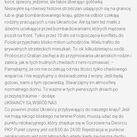
koce, śpiwory, jedzenie, ale także zbierając gotówkę.
Niezwykłe są również historie strzelczan udających się na granicę
lub w głąb bombardowanego kraju, gdzie na odbiór czekają
rodziny pracujących u nas Ukraińców. Ale są tam też matki z
dziećmi uciekające przed bombardowaniami, których mężowie
poszli na front. Tylko przez 10 dni od rozpoczęcia konfliktu do
Polski przyjechało blisko milion uchodźców. Wielu trafiło do
prywatnych strzeleckich mieszkań. To ok. kilkudziesięciu osób.
Proboszcz Graban zachęca do przyjmowania ukraińskich rodzin i
zaleca, jak w tych trudnych chwilach z nimi rozmawiać. –
Pamiętajmy, że oni nie oczekują od nas litości, tylko chwilowego
wsparcia. I nie wypytujmy o doświadczenia z wojny. Jeśli będą
gotowi, sami o tym opowiedzą. Stwarzajmy im atmosferę
normalnego domu. To ważne w tych pierwszych dniach po
przeżytej traumie – dodaje.
UKRAIŃCY SĄ WŚRÓD NAS
Co powinni zrobić Ukraińcy przybywający do naszego kraju? Jeśli
nie mają nikogo bliskiego na terenie Polski, muszą udać się do
punktu relokacyjnego, który znajduje się w Gorzowie na Dworcu
PKP. Punkt czynny jest od 8:00 do 24:00. Rejestracja w punkcie
relokacyjnym jest potrzebna tylko wtedy, kiedy się nie ma dachu