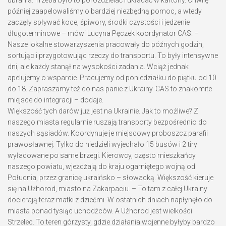
ubrania. Trzeba było to porozdzielać i układać w kartony. Chwilę
później zaapelowaliśmy o bardziej niezbędną pomoc, a wtedy
zaczęły spływać koce, śpiwory, środki czystości i jedzenie
długoterminowe – mówi Lucyna Pęczek koordynator CAS. –
Nasze lokalne stowarzyszenia pracowały do późnych godzin,
sortując i przygotowując rzeczy do transportu. To były intensywne
dni, ale każdy stanął na wysokości zadania. Wciąż jednak
apelujemy o wsparcie. Pracujemy od poniedziałku do piątku od 10
do 18. Zapraszamy też do nas panie z Ukrainy. CAS to znakomite
miejsce do integracji – dodaje.
Większość tych darów już jest na Ukrainie. Jak to możliwe? Z
naszego miasta regularnie ruszają transporty bezpośrednio do
naszych sąsiadów. Koordynuje je miejscowy proboszcz parafii
prawosławnej. Tylko do niedzieli wyjechało 15 busów i 2 tiry
wyładowane po same brzegi. Kierowcy, często mieszkańcy
naszego powiatu, wjeżdżają do kraju ogarniętego wojną od
Południa, przez granicę ukraińsko – słowacką. Większość kieruje
się na Użhorod, miasto na Zakarpaciu. – To tam z całej Ukrainy
docierają teraz matki z dziećmi. W ostatnich dniach napłynęło do
miasta ponad tysiąc uchodźców. A Użhorod jest wielkości
Strzelec. To teren górzysty, gdzie działania wojenne byłyby bardzo