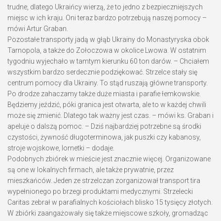
trudne, dlatego Ukraińcy wierzą, że to jedno z bezpieczniejszych
miejsc w ich kraju. Oni teraz bardzo potrzebują naszej pomocy –
mówi Artur Graban.
Pozostałe transporty jadą w głąb Ukrainy do Monastyryska obok
Tarnopola, a także do Zołoczowa w okolice Lwowa. W ostatnim
tygodniu wyjechało w tamtym kierunku 60 ton darów. – Chciałem
wszystkim bardzo serdecznie podziękować. Strzelce stały się
centrum pomocy dla Ukrainy. To stąd ruszają główne transporty.
Po drodze zahaczamy także duże miasta i parafie łemkowskie.
Będziemy jeździć, póki granica jest otwarta, ale to w każdej chwili
może się zmienić. Dlatego tak ważny jest czas. – mówi ks. Graban i
apeluje o dalszą pomoc. – Dziś najbardziej potrzebne są środki
czystości, żywność długoterminowa, jak puszki czy kabanosy,
stroje wojskowe, lornetki – dodaje.
Podobnych zbiórek w mieście jest znacznie więcej. Organizowane
są one w lokalnych firmach, ale także prywatnie, przez
mieszkańców. Jeden ze strzelczan zorganizował transport tira
wypełnionego po brzegi produktami medycznymi. Strzelecki
Caritas zebrał w parafialnych kościołach blisko 15 tysięcy złotych.
W zbiórki zaangażowały się także miejscowe szkoły, gromadząc