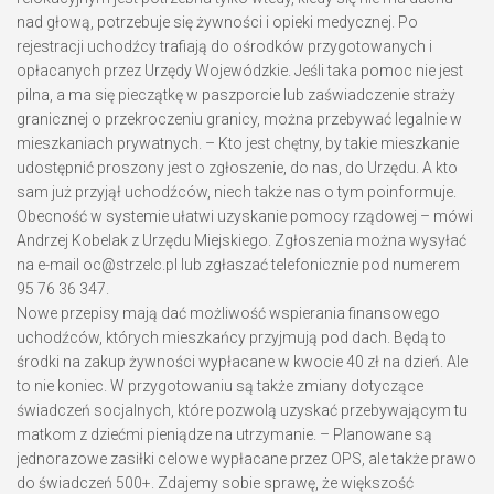
nad głową, potrzebuje się żywności i opieki medycznej. Po
rejestracji uchodźcy trafiają do ośrodków przygotowanych i
opłacanych przez Urzędy Wojewódzkie. Jeśli taka pomoc nie jest
pilna, a ma się pieczątkę w paszporcie lub zaświadczenie straży
granicznej o przekroczeniu granicy, można przebywać legalnie w
mieszkaniach prywatnych. – Kto jest chętny, by takie mieszkanie
udostępnić proszony jest o zgłoszenie, do nas, do Urzędu. A kto
sam już przyjął uchodźców, niech także nas o tym poinformuje.
Obecność w systemie ułatwi uzyskanie pomocy rządowej – mówi
Andrzej Kobelak z Urzędu Miejskiego. Zgłoszenia można wysyłać
na e-mail oc@strzelc.pl lub zgłaszać telefonicznie pod numerem
95 76 36 347.
Nowe przepisy mają dać możliwość wspierania finansowego
uchodźców, których mieszkańcy przyjmują pod dach. Będą to
środki na zakup żywności wypłacane w kwocie 40 zł na dzień. Ale
to nie koniec. W przygotowaniu są także zmiany dotyczące
świadczeń socjalnych, które pozwolą uzyskać przebywającym tu
matkom z dziećmi pieniądze na utrzymanie. – Planowane są
jednorazowe zasiłki celowe wypłacane przez OPS, ale także prawo
do świadczeń 500+. Zdajemy sobie sprawę, że większość