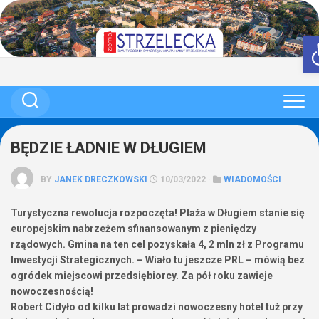
Skip
to
content
BĘDZIE ŁADNIE W DŁUGIEM
BY
JANEK DRECZKOWSKI
10/03/2022 ·
WIADOMOŚCI
Turystyczna rewolucja rozpoczęta! Plaża w Długiem stanie się
europejskim nabrzeżem sfinansowanym z pieniędzy
rządowych. Gmina na ten cel pozyskała 4, 2 mln zł z Programu
Inwestycji Strategicznych. – Wiało tu jeszcze PRL – mówią bez
ogródek miejscowi przedsiębiorcy. Za pół roku zawieje
nowoczesnością!
Robert Cidyło od kilku lat prowadzi nowoczesny hotel tuż przy