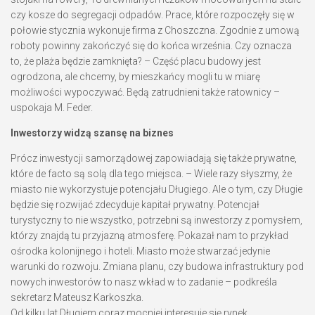
czy kosze do segregacji odpadów. Prace, które rozpoczęły się w
połowie stycznia wykonuje firma z Choszczna. Zgodnie z umową
roboty powinny zakończyć się do końca września. Czy oznacza
to, że plaża będzie zamknięta? – Część placu budowy jest
ogrodzona, ale chcemy, by mieszkańcy mogli tu w miarę
możliwości wypoczywać. Będą zatrudnieni także ratownicy –
uspokaja M. Feder.
Inwestorzy widzą szansę na biznes
Prócz inwestycji samorządowej zapowiadają się także prywatne,
które de facto są solą dla tego miejsca. – Wiele razy słyszmy, że
miasto nie wykorzystuje potencjału Długiego. Ale o tym, czy Długie
będzie się rozwijać zdecyduje kapitał prywatny. Potencjał
turystyczny to nie wszystko, potrzebni są inwestorzy z pomysłem,
którzy znajdą tu przyjazną atmosferę. Pokazał nam to przykład
ośrodka kolonijnego i hoteli. Miasto może stwarzać jedynie
warunki do rozwoju. Zmiana planu, czy budowa infrastruktury pod
nowych inwestorów to nasz wkład w to zadanie – podkreśla
sekretarz Mateusz Karkoszka.
Od kilku lat Długiem coraz mocniej interesuje się rynek