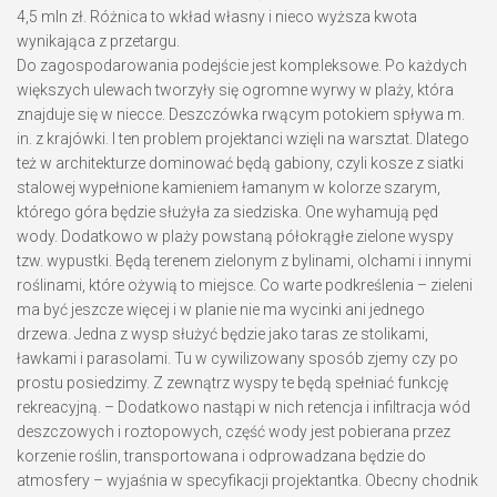
4,5 mln zł. Różnica to wkład własny i nieco wyższa kwota
wynikająca z przetargu.
Do zagospodarowania podejście jest kompleksowe. Po każdych
większych ulewach tworzyły się ogromne wyrwy w plaży, która
znajduje się w niecce. Deszczówka rwącym potokiem spływa m.
in. z krajówki. I ten problem projektanci wzięli na warsztat. Dlatego
też w architekturze dominować będą gabiony, czyli kosze z siatki
stalowej wypełnione kamieniem łamanym w kolorze szarym,
którego góra będzie służyła za siedziska. One wyhamują pęd
wody. Dodatkowo w plaży powstaną półokrągłe zielone wyspy
tzw. wypustki. Będą terenem zielonym z bylinami, olchami i innymi
roślinami, które ożywią to miejsce. Co warte podkreślenia – zieleni
ma być jeszcze więcej i w planie nie ma wycinki ani jednego
drzewa. Jedna z wysp służyć będzie jako taras ze stolikami,
ławkami i parasolami. Tu w cywilizowany sposób zjemy czy po
prostu posiedzimy. Z zewnątrz wyspy te będą spełniać funkcję
rekreacyjną. – Dodatkowo nastąpi w nich retencja i infiltracja wód
deszczowych i roztopowych, część wody jest pobierana przez
korzenie roślin, transportowana i odprowadzana będzie do
atmosfery – wyjaśnia w specyfikacji projektantka. Obecny chodnik