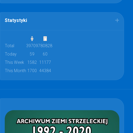
Statystyki
Total
39709
780828
Today
59
60
This Week
1582
11177
This Month
1700
44384