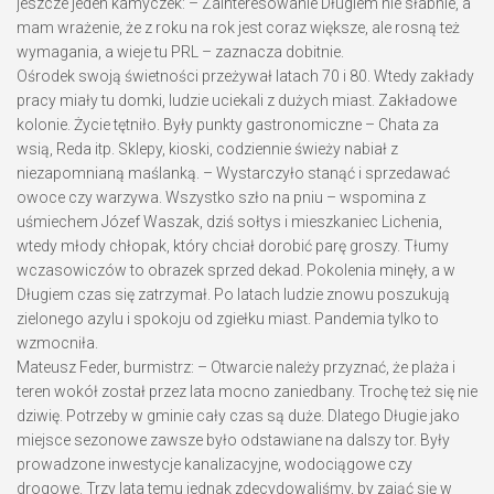
jeszcze jeden kamyczek: – Zainteresowanie Długiem nie słabnie, a
mam wrażenie, że z roku na rok jest coraz większe, ale rosną też
wymagania, a wieje tu PRL – zaznacza dobitnie.
Ośrodek swoją świetności przeżywał latach 70 i 80. Wtedy zakłady
pracy miały tu domki, ludzie uciekali z dużych miast. Zakładowe
kolonie. Życie tętniło. Były punkty gastronomiczne – Chata za
wsią, Reda itp. Sklepy, kioski, codziennie świeży nabiał z
niezapomnianą maślanką. – Wystarczyło stanąć i sprzedawać
owoce czy warzywa. Wszystko szło na pniu – wspomina z
uśmiechem Józef Waszak, dziś sołtys i mieszkaniec Lichenia,
wtedy młody chłopak, który chciał dorobić parę groszy. Tłumy
wczasowiczów to obrazek sprzed dekad. Pokolenia minęły, a w
Długiem czas się zatrzymał. Po latach ludzie znowu poszukują
zielonego azylu i spokoju od zgiełku miast. Pandemia tylko to
wzmocniła.
Mateusz Feder, burmistrz: – Otwarcie należy przyznać, że plaża i
teren wokół został przez lata mocno zaniedbany. Trochę też się nie
dziwię. Potrzeby w gminie cały czas są duże. Dlatego Długie jako
miejsce sezonowe zawsze było odstawiane na dalszy tor. Były
prowadzone inwestycje kanalizacyjne, wodociągowe czy
drogowe. Trzy lata temu jednak zdecydowaliśmy, by zająć się w