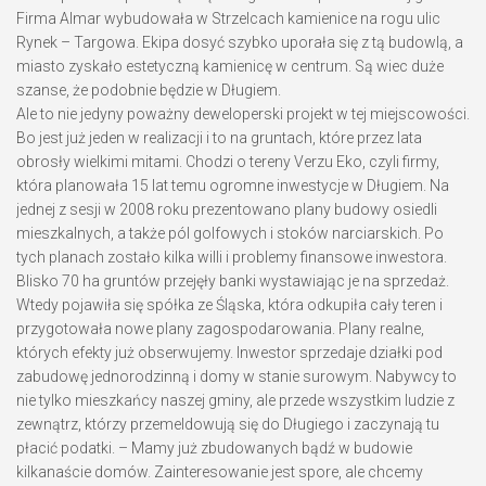
Firma Almar wybudowała w Strzelcach kamienice na rogu ulic
Rynek – Targowa. Ekipa dosyć szybko uporała się z tą budowlą, a
miasto zyskało estetyczną kamienicę w centrum. Są wiec duże
szanse, że podobnie będzie w Długiem.
Ale to nie jedyny poważny deweloperski projekt w tej miejscowości.
Bo jest już jeden w realizacji i to na gruntach, które przez lata
obrosły wielkimi mitami. Chodzi o tereny Verzu Eko, czyli firmy,
która planowała 15 lat temu ogromne inwestycje w Długiem. Na
jednej z sesji w 2008 roku prezentowano plany budowy osiedli
mieszkalnych, a także pól golfowych i stoków narciarskich. Po
tych planach zostało kilka willi i problemy finansowe inwestora.
Blisko 70 ha gruntów przejęły banki wystawiając je na sprzedaż.
Wtedy pojawiła się spółka ze Śląska, która odkupiła cały teren i
przygotowała nowe plany zagospodarowania. Plany realne,
których efekty już obserwujemy. Inwestor sprzedaje działki pod
zabudowę jednorodzinną i domy w stanie surowym. Nabywcy to
nie tylko mieszkańcy naszej gminy, ale przede wszystkim ludzie z
zewnątrz, którzy przemeldowują się do Długiego i zaczynają tu
płacić podatki. – Mamy już zbudowanych bądź w budowie
kilkanaście domów. Zainteresowanie jest spore, ale chcemy