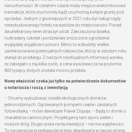
nieruchomości. W ostatnim czasie miały miejsce wielomilionowe
transakcje, które uruchomiły bądź uruchomią kolejne grunty pod
sprzedaż. Jednym z głośniejszych w 2021 roku był zakup nigdy
niewybudowanego hotelu na wjeździe do miejscowości. Ponad
dwuhektarowy teren straszył od lat. Zakrzaczona działka,
rozkradany szkielet i pordzewiałe zniszczone ogrodzenie
wyglądały wyjątkowo ponuro. Mimo to wzbudziły wielkie
zainteresowanie potencjalnych nabywców, którzy w zeszłym roku
stanęli do przetargu. Z naszych nieoficjalnych informacji wynika,
że zabiegało o nią kilka osób, a cena wywoławcza na poziomie
800 tysięcy złotych została mocno przebita.
Nowy właściciel czeka już tylko na potwierdzenie dokumentów
u notariusza i ruszą z inwestycją
– Chcemy wybudować osiedle ekologicznych domków
jednorodzinnych. Ogrzewanych pompami ciepła i zasilanych
fotowoltaiką – mówi deweloper Paweł Ziopaja. – Będą to domki o
charakterze całorocznym. Projektujemy tam sporo zieleni i
nowych dróg. Długie zyska na tej inwestycji – nie ma wątpliwości.
To nie pierwsze przedsięwzięcie tego dewelopera w naszej gminie.