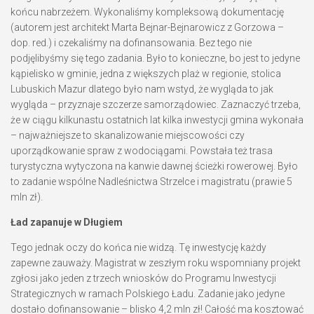
końcu nabrzeżem. Wykonaliśmy kompleksową dokumentację
(autorem jest architekt Marta Bejnar-Bejnarowicz z Gorzowa –
dop. red.) i czekaliśmy na dofinansowania. Bez tego nie
podjęlibyśmy się tego zadania. Było to konieczne, bo jest to jedyne
kąpielisko w gminie, jedna z większych plaż w regionie, stolica
Lubuskich Mazur dlatego było nam wstyd, że wygląda to jak
wygląda – przyznaje szczerze samorządowiec. Zaznaczyć trzeba,
że w ciągu kilkunastu ostatnich lat kilka inwestycji gmina wykonała
– najważniejsze to skanalizowanie miejscowości czy
uporządkowanie spraw z wodociągami. Powstała też trasa
turystyczna wytyczona na kanwie dawnej ścieżki rowerowej. Było
to zadanie wspólne Nadleśnictwa Strzelce i magistratu (prawie 5
mln zł).
Ład zapanuje w Długiem
Tego jednak oczy do końca nie widzą. Tę inwestycję każdy
zapewne zauważy. Magistrat w zeszłym roku wspomniany projekt
zgłosi jako jeden z trzech wniosków do Programu Inwestycji
Strategicznych w ramach Polskiego Ładu. Zadanie jako jedyne
dostało dofinansowanie – blisko 4,2 mln zł! Całość ma kosztować