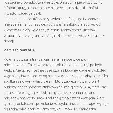
rozsądnie prowadzić tę inwestycje. Dlatego najpierw tworzymy
infrastrukturę, a dopiero potem sprzedajemy działki – mówi
inwestor Jacek Jarczyk.
I dodaje: – Ludzie, którzy przyjeżdżają do Długiego i zobaczą to
miejsce niemal od razu decydują się na zakup. Dlatego wśród
klientów są nie tylko osoby z Polski. Mamy sporo klientów
wracających z zagranicy, z Anglii, Niemiec, a nawet z Bahrajnu –
dodaje.
Zamiast Redy SPA
Kolejna poważna transakcja miała miejsce w centrum
miejscowości. Także w zeszłym roku sprzedano teren po byłej
Redzie. Nieruchomość jest szersza niż budynek dawnej dyskoteki,
więc plany inwestora też są nieco większe. Miasto odbyło już kilka
spotkań z nowym właścicielem, który zaprezentował projekt
budowy apartamentów letniskowych, małej strefy SPA, restauracji
i sali konferencyjnej. – Podjęliśmy decyzję o zmianie planu
miejscowego, który ułatwi realizację tego przedsięwzięcia. Ale o
tym czy ostatecznie powstanie zdecyduje inwestor. Projekt wydaje
się realny więc podejmujemy ryzyko – mówi M. Karkoszka.