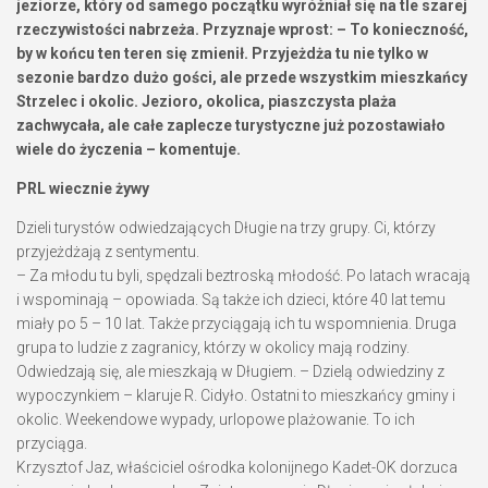
jeziorze, który od samego początku wyróżniał się na tle szarej
rzeczywistości nabrzeża. Przyznaje wprost: – To konieczność,
by w końcu ten teren się zmienił. Przyjeżdża tu nie tylko w
sezonie bardzo dużo gości, ale przede wszystkim mieszkańcy
Strzelec i okolic. Jezioro, okolica, piaszczysta plaża
zachwycała, ale całe zaplecze turystyczne już pozostawiało
wiele do życzenia – komentuje.
PRL wiecznie żywy
Dzieli turystów odwiedzających Długie na trzy grupy. Ci, którzy
przyjeżdżają z sentymentu.
– Za młodu tu byli, spędzali beztroską młodość. Po latach wracają
i wspominają – opowiada. Są także ich dzieci, które 40 lat temu
miały po 5 – 10 lat. Także przyciągają ich tu wspomnienia. Druga
grupa to ludzie z zagranicy, którzy w okolicy mają rodziny.
Odwiedzają się, ale mieszkają w Długiem. – Dzielą odwiedziny z
wypoczynkiem – klaruje R. Cidyło. Ostatni to mieszkańcy gminy i
okolic. Weekendowe wypady, urlopowe plażowanie. To ich
przyciąga.
Krzysztof Jaz, właściciel ośrodka kolonijnego Kadet-OK dorzuca