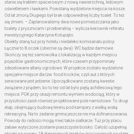
stanie się traktem spacerowym z nową nawierzchnią, ledowym
oświetleniem i ławkami. Powstaną wydzielone miejsca na kosze.
Od lat zmorą Długiego był brak odpowiedniej liczby toalet. To też
się zmieni. – Zaplanowaliśmy dwa nowe pomieszczania jako
toalety z prysznicami i przebieralnią – wylicza kierownik referatu
inwestycyjnego Katarzyna Kołupajło.
Obiekty staną tuż przy hotelu i niedaleko komisariatu policji.
Łącznie to 8 oczek (obecnie są dwa). WC będzie darmowe.
Skończy się też samowolka z lokalizacją w każdym miejscu
pojazdów gastronomicznych, które czasem przypominały
zdezelowane altany ogrodowe. W projekcie zostało wydzielone
specjalne miejsce dla tzw. food trocków, czyli aut z których
serwowane jest jedzenie. Uporządkowane zostaną kwestie
związane z prądem, bo to też od lat było piętą achillesową tego
miejsca. PGK przy okazji remontu wymieni wodociąg, który w
przyszłości zasili również projektowane pole namiotowe. To drugi
etap, obejmujący budowę terenu pod kampery z wielką wiatą
rekreacyjną. Na to zadanie gmina jeszcze nie ma dofinansowania.
Powody do radości mogą mieć także siatkarze. Tuż przy placu
zabaw wytyczone zostanie piaszczyste boisko. Całość uzupełnią
stojaki na rowery, 18 drewnianych leżaków mocowanych na stałe