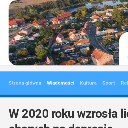
Skip
to
content
Strona główna
Wiadomości
Kultura
Sport
Re
W 2020 roku wzrosła l