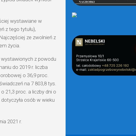
ściej wystawiane w
 z tego tytułu),
Najczęściej ze zwolnień z
em życia.
ch wystawionych z powodu
niu do 2019 r. liczba
horobowej o 36,9 proc.
aświadczeń na 7 803,8 tys.
 21,3 proc. a liczby dni o
i dotyczyła osób w wieku
nia 2021 r.