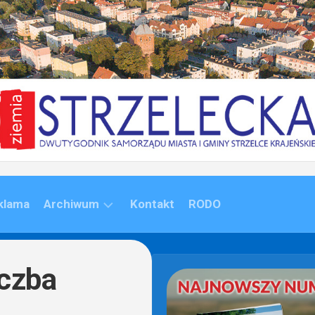
klama
Archiwum
Kontakt
RODO
ARCHIWUM
(1992-
iczba
2020)
ARCHIWUM