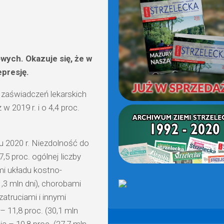
(OD
2021)
wych. Okazuje się, że w
epresję.
zaświadczeń lekarskich
w 2019 r. i o 4,4 proc.
u 2020 r. Niezdolność do
5 proc. ogólnej liczby
mi układu kostno-
,3 mln dni), chorobami
atruciami i innymi
 11,8 proc. (30,1 mln