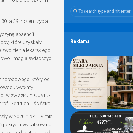
a – 10,8 proc. (27,7 mln
30. a 39. rokiem życia.
yczyną absencji
Reklama
oby, które uzyskały
 zwolnienia lekarskiego.
awowo i mogła świadczyć
 chorobowego, który od
 powodu wypłaty
ego w związku z COVID-
rof. Gertruda Uścińska.
ły w 2020 r. ok. 1,9 mld
ień pokrycia wydatków na
zypisu składek wyniósł