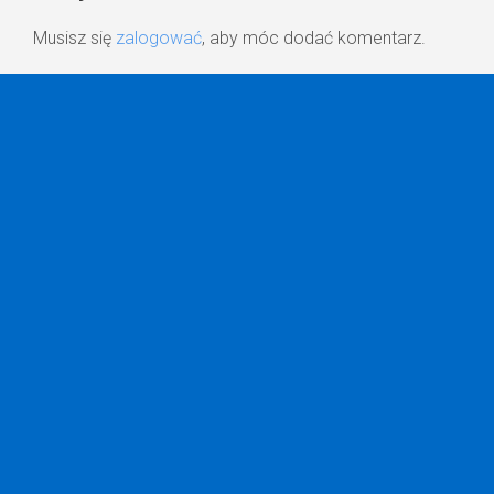
Musisz się
zalogować
, aby móc dodać komentarz.