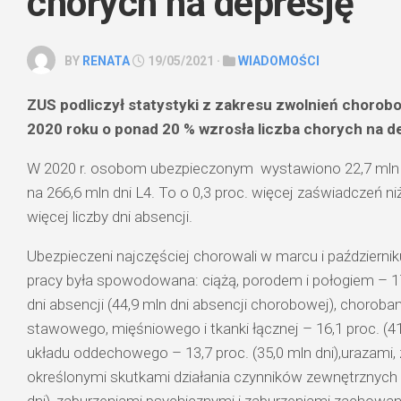
chorych na depresję
BY
RENATA
19/05/2021 ·
WIADOMOŚCI
ZUS podliczył statystyki z zakresu zwolnień chorobo
2020 roku o ponad 20 % wzrosła liczba chorych na d
W 2020 r. osobom ubezpieczonym wystawiono 22,7 mln 
na 266,6 mln dni L4. To o 0,3 proc. więcej zaświadczeń niż 
więcej liczby dni absencji.
Ubezpieczeni najczęściej chorowali w marcu i październik
pracy była spowodowana: ciążą, porodem i połogiem – 17,
dni absencji (44,9 mln dni absencji chorobowej), choroba
stawowego, mięśniowego i tkanki łącznej – 16,1 proc. (41
układu oddechowego – 13,7 proc. (35,0 mln dni),urazami, z
określonymi skutkami działania czynników zewnętrznych –