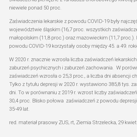
niewiele ponad 50 proc.
Zaświadczenia lekarskie z powodu COVID-19 były najczę
województwie śląskim (16,7 proc. wszystkich zaświadczeń
małopolskim (11,8 proc.) oraz mazowieckim (11,7 proc.). 
powodu COVID-19 korzystały osoby między 45. a 49. roki
W 2020 r. znacznie wzrosła liczba zaświadczeń lekarski
zaburzeń psychicznych i zaburzeń zachowania. W porówna
zaświadczeń wzrosła o 25,3 proc., a liczba dni absencji c
Tylko z tytułu depresji w 2020 r. wystawiono 385,8 tys. z
dni. To w porównaniu z 2019 r. wzrost liczby zaświadczeń o
30,4 proc. Blisko połowa zaświadczeń z powodu depresj
35-49 lat.
red. materiał prasowy ZUS, rt, Ziemia Strzelecka, 29 kwiet