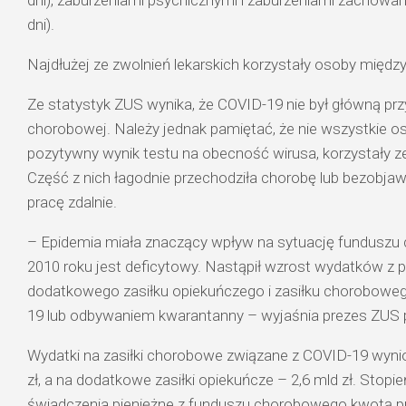
dni), zaburzeniami psychicznymi i zaburzeniami zachowani
dni).
Najdłużej ze zwolnień lekarskich korzystały osoby między 
Ze statystyk ZUS wynika, że COVID-19 nie był główną prz
chorobowej. Należy jednak pamiętać, że nie wszystkie os
pozytywny wynik testu na obecność wirusa, korzystały ze
Część z nich łagodnie przechodziła chorobę lub bezobj
pracę zdalnie.
– Epidemia miała znaczący wpływ na sytuację funduszu
2010 roku jest deficytowy. Nastąpił wzrost wydatków z
dodatkowego zasiłku opiekuńczego i zasiłku chorobow
19 lub odbywaniem kwarantanny – wyjaśnia prezes ZUS p
Wydatki na zasiłki chorobowe związane z COVID-19 wynios
zł, a na dodatkowe zasiłki opiekuńcze – 2,6 mld zł. Stop
świadczenia pieniężne z funduszu chorobowego kwotą pr