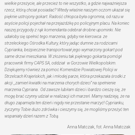
wielkie przeżycie, ale przecież to nie wszystko, a gdzie najważniejsza
rzecz, którą chciał posiadać? Wtedy właśnie naszym oczom ukazał się
pięknie ustrojony gokart. Radość chłopca była ogromna, od razu w
asyście policji pojechał na przejażdżkę po policyjnym placu. Na koniec
naszej przygody z rąk komendanta odebrał drobne upominki. Nie
udałoby się spełnić tego marzenia, gdyby nie kierowca
ze
strzeleckiego Ośrodka Kultury, który jadąc dumnie za rodzicami
Cyprianka, bezpiecznie transportował jego wymarzony gokart pod
same drzwi mieszkania. W złożeniu tak pięknego gokarta pomógł
pracownik firmy CAPS SA, oddział
w Gorzowie Wielkopolskim.
Dziękujemy również za pomoc Komendzie Powiatowej Policji w
Strzelcach Krajeńskich, jak i młodej parze, która przekazała środki z
akcji ,,zamień kwiatki na marzenia chorych dzieci’’ na spełnienie
marzenia Cypriana.
Od zawsze lubiłam dzieci i bardzo cieszę się, że
mogę brać czynny udział w realizacji ich marzeń. Mamy nadzieję, że na
długo zapamięta ten dzień i nigdy nie przestanie marzyć! Cyprianku,
życzymy Tobie dużo zdrówka i cieszymy się, że mogliśmy przeżyć ten
wspaniały dzień razem z Tobą.
Anna Matczak, fot. Anna Matczak