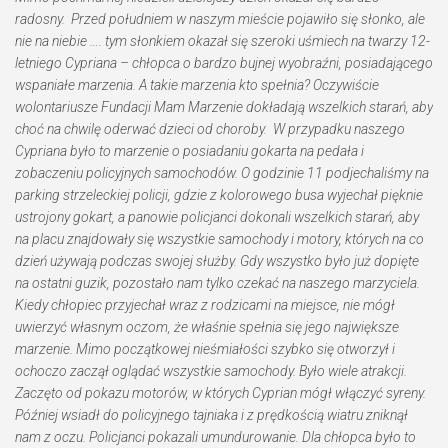
radosny.
Przed południem w naszym mieście pojawiło się słonko, ale
nie na niebie …. tym słonkiem okazał się szeroki uśmiech na twarzy 12-
letniego Cypriana – chłopca o bardzo bujnej wyobraźni, posiadającego
wspaniałe marzenia. A takie marzenia kto spełnia? Oczywiście
wolontariusze Fundacji Mam Marzenie dokładają wszelkich starań, aby
choć na chwilę oderwać dzieci od choroby.
W przypadku naszego
Cypriana było to marzenie o posiadaniu gokarta na pedała i
zobaczeniu policyjnych samochodów. O godzinie 11 podjechaliśmy na
parking strzeleckiej policji, gdzie z kolorowego busa wyjechał pięknie
ustrojony gokart, a panowie policjanci dokonali wszelkich starań, aby
na placu znajdowały się wszystkie samochody i motory, których na co
dzień używają podczas swojej służby. Gdy wszystko było już dopięte
na ostatni guzik, pozostało nam tylko czekać na naszego marzyciela.
Kiedy chłopiec przyjechał wraz z rodzicami na miejsce, nie mógł
uwierzyć własnym oczom, że właśnie spełnia się jego największe
marzenie. Mimo początkowej nieśmiałości szybko się otworzył i
ochoczo zaczął oglądać wszystkie samochody. Było wiele atrakcji.
Zaczęto od pokazu motorów, w których Cyprian mógł włączyć syreny.
Później wsiadł do policyjnego tajniaka i z prędkością wiatru zniknął
nam z oczu. Policjanci pokazali umundurowanie. Dla chłopca było to