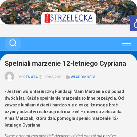
Skip
to
content
Spełniali marzenie 12-letniego Cypriana
BY
RENATA
07/03/2021 ·
WIADOMOŚCI
-Jestem wolontariuszką Fundacji Mam Marzenie od ponad
dwóch lat. Każde spełnianie marzenia to inne przeżycia. Od
zawsze lubiłam dzieci i bardzo się cieszę, że mogę brać
czynny udział w realizacji ich marzeń – mówi strzelczanka
Anna Matczak, która dziś pomogła spełnić marzenie 12-
letniego Cypriana.
Mimo pochmurnej niedzieli dzisiejszy dzień okazał się bardzo