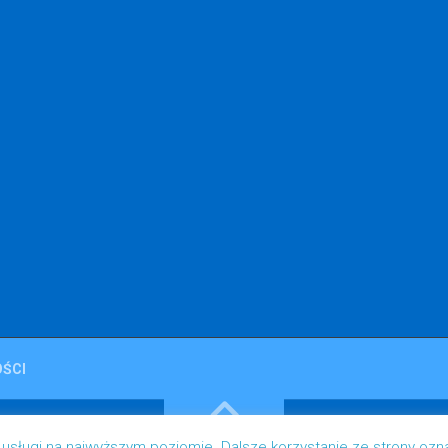
ŚCI
 usługi na najwyższym poziomie. Dalsze korzystanie ze strony ozn