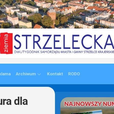
klama
Archiwum
Kontakt
RODO
ARCHIWUM
(1992-
ra dla
2020)
ARCHIWUM