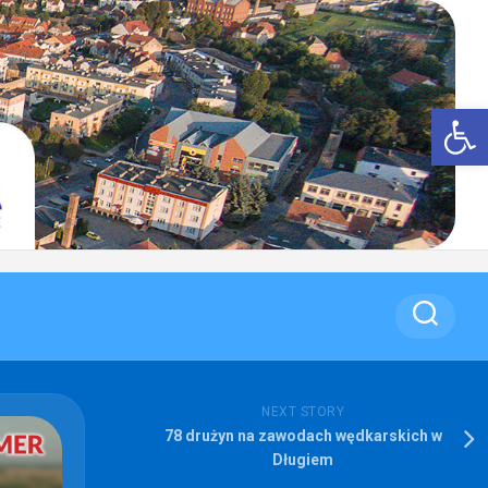
Op
NEXT STORY
78 drużyn na zawodach wędkarskich w
Długiem