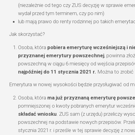
(niezależnie od tego czy ZUS decyzję w sprawie eme
wydał przed tym terminem, czy po nim)
lub mają prawo do renty rodzinnej po takich emeryta
Jak skorzystać?
Osoba, która
pobiera emeryturę wcześniejszą i ni
przyznanej emerytury powszechnej
, powinna zło
powszechną w ciągu 6 miesięcy od wejścia przepisów 
najpóźniej do 11 stycznia 2021 r.
Można to zrobić 
Emerytura w nowej wysokości będzie przysługiwać od mi
Osoba, która
ma już przyznaną emeryturę powsz
pomniejszonej o kwoty pobranych emerytur wcześni
składać wniosku
. ZUS sam (z urzędu) przeliczy wy
powszechnej na podstawie nowych przepisów. Przel
stycznia 2021 r. i prześle w tej sprawie decyzję z n