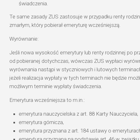
świadczenia.
Te same zasady ZUS zastosuje w przypadku renty rodzin
zmarłym, który pobierał emeryturę wcześniejszą.
Wyrównanie:
Jeśli nowa wysokość emerytury lub renty rodzinnej po pr
od pobieranej dotychczas, wówczas ZUS wypłaci wyrówn
wyrównania nastąpi w styczniowych i lutowych terminac
jeżeli realizacja wypłaty w tych terminach nie będzie moż
możliwym terminie wypłaty świadczenia.
Emerytura wcześniejsza to m.in.:
emerytura nauczycielska z art. 88 Karty Nauczyciela,
emerytura górnicza,
emerytura przyznana z art. 184 ustawy o emeryturach
emerytura przyznana na podstawie art. 46 w związku z