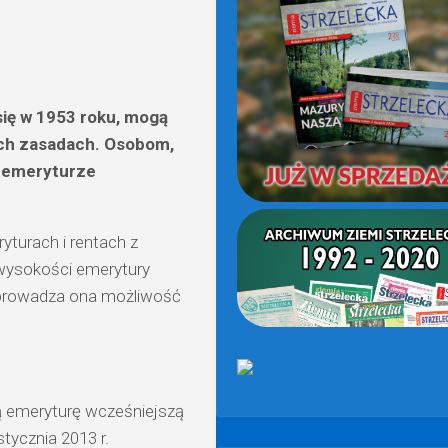
(OD
2021)
się w 1953 roku, mogą
ych zasadach. Osobom,
o emeryturze
yturach i rentach z
wysokości emerytury
 Wprowadza ona możliwość
ają emeryturę wcześniejszą
tycznia 2013 r.