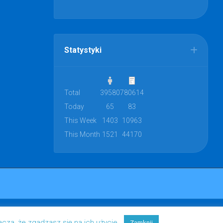
Statystyki
Total
39580
780614
Today
65
83
This Week
1403
10963
This Month
1521
44170
acza, że zgadzasz się na ich użycie.
Zamknij