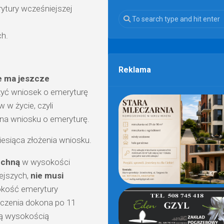
rytury wcześniejszej
ch.
Reklama
e ma jeszcze
żyć wniosek o emeryturę
w życie, czyli
na wniosku o emeryturę.
esiąca złożenia wniosku.
echną
w wysokości
ejszych,
nie musi
sokość emerytury
iczenia dokona po 11
ową wysokością