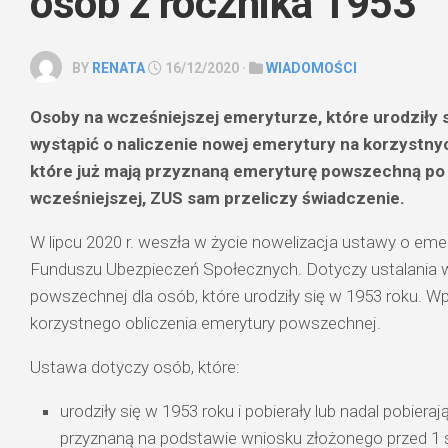
osób z rocznika 1953
BY
RENATA
16/12/2020 ·
WIADOMOŚCI
Osoby na wcześniejszej emeryturze, które urodziły 
wystąpić o naliczenie nowej emerytury na korzystn
które już mają przyznaną emeryturę powszechną p
wcześniejszej, ZUS sam przeliczy świadczenie.
W lipcu 2020 r. weszła w życie nowelizacja ustawy o emer
Funduszu Ubezpieczeń Społecznych. Dotyczy ustalania 
powszechnej dla osób, które urodziły się w 1953 roku.
korzystnego obliczenia emerytury powszechnej.
Ustawa dotyczy osób, które:
urodziły się w 1953 roku i pobierały lub nadal pobier
przyznaną na podstawie wniosku złożonego przed 1 s