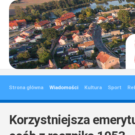
Skip
to
content
Strona główna
Wiadomości
Kultura
Sport
Re
Korzystniejsza emerytu