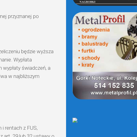
nej przyznanej po
zeliczeniu będzie wyższa
anie. Wypłata
h wypłaty świadczeń, a
liwa w najbliższym
 i rentach z FUS,
 art. 29 lub 32 ustawy o