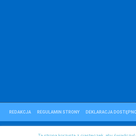
REDAKCJA
REGULAMIN STRONY
DEKLARACJA DOSTĘPNO
Ziemia Strzelecka © 2023
Ta strona korzysta z ciasteczek, aby świadczyć