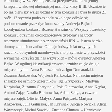
Narodowej w Szczecinie, została przeprowadzona w jednej
kategorii wiekowej obejmującej uczniów klasy II-III. Uczniowie
po raz pierwszy wzięli udział w tym konkursie i była to grupa 21
osób. 13 stycznia podczas apelu szkolnego odbyło się
podsumowanie przez dyrektora szkoły Andrzeja Bajko i
koordynatora konkursu Bożenę Harazińską. Wszyscy uczestnicy
konkursu otrzymali okolicznościowe dyplomy i nagrody
rzeczowe ufundowane przez szczeciński IPN. – Jestem bardzo
dumny z moich uczniów. Od najmłodszych lat uczymy ich
szacunku do symboli narodowych, a to przyniesie w przyszłości
wymierne korzyści dla nas wszystkich – mówi dyrektor Andrzej
Bajko. W ogólnej klasyfikacji czworo uczniów zajęło drugie
miejsce i byli to: Anna Banaszkiewicz, Igor Domaradzki,
Zuzanna Jankowska, Wojciech Karkoszka. Na trzecim miejscu
znalazło się ośmioro uczestników: Iga Grygorczyk, Martyna
Karpińska, Zuzanna Charytonik, Pola Gintrowska, Anna Kępka,
Antoni Zając, Natalia Bortnowska, Adam Seliga, a czwarte
miejsce zajęli: Oliwier Małysz, Anna Pajączek, Martyna
Ankowska, Julia Gałuszka, Jan Krzysiek, Alicja Nowicka, Alicja
Wawszczyk, Michał Sawicki, Zuzanna Chmara. – Uczniowie