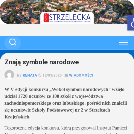
Skip
to
content
Znają symbole narodowe
BY
RENATA
12/03/2020 ·
WIADOMOŚCI
W V edycji konkursu „Wokół symboli narodowych” wzięło
udział 1720 uczniów ze 100 szkół z województwa
zachodniopomorskiego oraz lubuskiego, pośród nich znaleźli
się uczniowie Szkoły Podstawowej nr 2 w Strzelcach
Krajeńskich.
Tegoroczna edycja konkursu, którą przygotował Instytut Pamięci