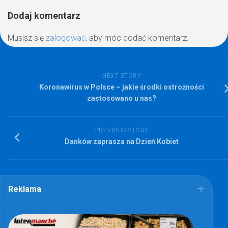
Dodaj komentarz
Musisz się
zalogować
, aby móc dodać komentarz.
NEXT STORY
Koronawirus w Polsce – jakie środki ostrożności
zastosowano u nas?
PREVIOUS STORY
Danków zaprasza na Dzień Kobiet
Reklama