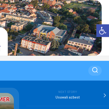
Op
NEXT STORY
Usuwali azbest