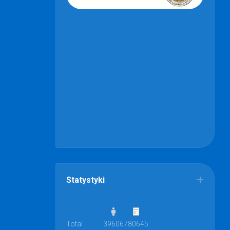
Statystyki
Total
39606
780645