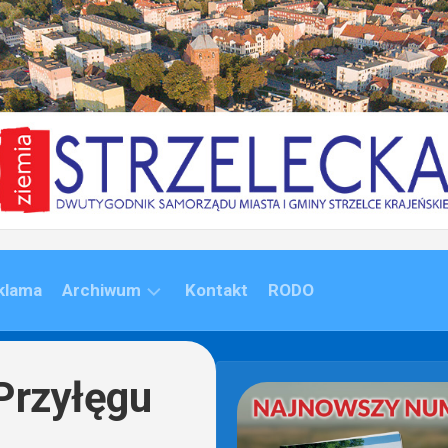
klama
Archiwum
Kontakt
RODO
ARCHIWUM
(1992-
Przyłęgu
2020)
ARCHIWUM