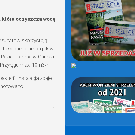
(OD
2021)
, która oczyszcza wodę
rezultatów skorzystają
to taka sama lampa jak w
 Rakiej. Lampa w Gardzku
 Przyłęgu max. 10m3/h.
terii. Instalacja zdaje
zanotowano
rt