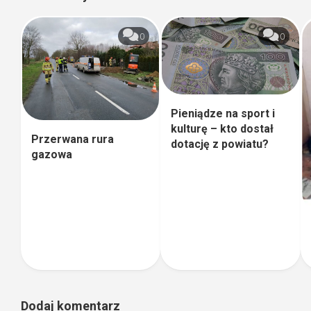
0
0
Pieniądze na sport i
kulturę – kto dostał
Przerwana rura
dotację z powiatu?
gazowa
Dodaj komentarz