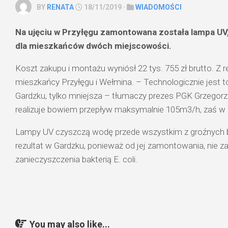
BY
RENATA
18/11/2019 ·
WIADOMOŚCI
Na ujęciu w Przyłęgu zamontowana została lampa UV
dla mieszkańców dwóch miejscowości.
Koszt zakupu i montażu wyniósł 22 tys. 755 zł brutto. Z 
mieszkańcy Przyłęgu i Wełmina. – Technologicznie jest 
Gardzku, tylko mniejsza – tłumaczy prezes PGK Grzegorz
realizuje bowiem przepływ maksymalnie 105m3/h, zaś w
Lampy UV czyszczą wodę przede wszystkim z groźnych bak
rezultat w Gardzku, ponieważ od jej zamontowania, nie 
zanieczyszczenia bakterią E. coli.
You may also like...