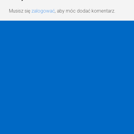
Musisz się
zalogować
, aby móc dodać komentarz.