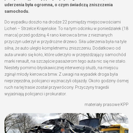
uderzenia była ogromna, o czym świadczą zniszczenia
samochodu.
Do wypadku doszło na drodze 22 pomiędzy miejscowościami
Licheń – Strzelce Krajeńskie. To na tym odcinku w poniedziałek (18
marca) przed godziną 4 rano kierowca bmw z nieznanych
przyczyn uderzył w przydrożne drzewo. Siła uderzenia była na tyle
silna, że auto uległo kompletnemu zniszczeniu. Dodatkowo od
auta urwało się koło, które uderzyło w przejeżdżający samochód
marki renault, na szczęście pasażerom tego auta nic się nie stało.
Niestety pomimo błyskawicznej interwencji służb, na miejscu
zginął młody kierowca bmw. Z uwagi na wypadek droga była
nieprzejezdna, policjanci wyznaczyli objazdy. Około godziny ósmej
ruch na tej trasie został przywrócony. Przyczyny tragedii
wyjaśniają policjanci i prokurator.
materiały prasowe KPP