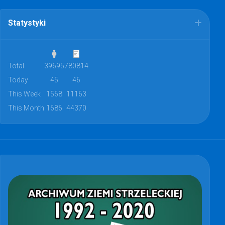
Statystyki
Total
39695
780814
Today
45
46
This Week
1568
11163
This Month
1686
44370