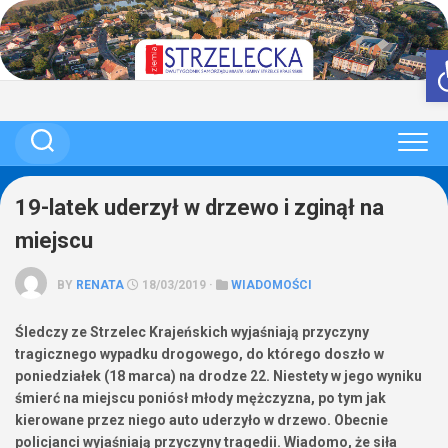
Skip
to
content
19-latek uderzył w drzewo i zginął na
miejscu
BY
RENATA
18/03/2019 ·
WIADOMOŚCI
Śledczy ze Strzelec Krajeńskich wyjaśniają przyczyny
tragicznego wypadku drogowego, do którego doszło w
poniedziałek (18 marca) na drodze 22. Niestety w jego wyniku
śmierć na miejscu poniósł młody mężczyzna, po tym jak
kierowane przez niego auto uderzyło w drzewo. Obecnie
policjanci wyjaśniają przyczyny tragedii. Wiadomo, że siła