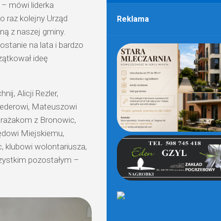
 – mówi liderka
o raz kolejny Urząd
Reklama
aną z naszej gminy.
ostanie na lata i bardzo
zątkował ideę
j, Alicji Rezler,
Federowi, Mateuszowi
trażakom z Bronowic,
dowi Miejskiemu,
, klubowi wolontariusza,
zystkim pozostałym –