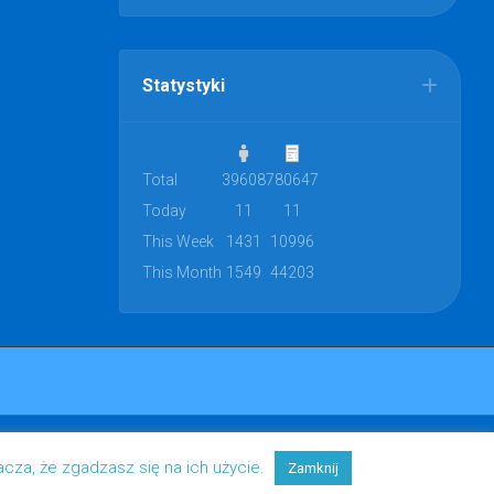
Statystyki
Total
39608
780647
Today
11
11
This Week
1431
10996
This Month
1549
44203
acza, że zgadzasz się na ich użycie.
Zamknij