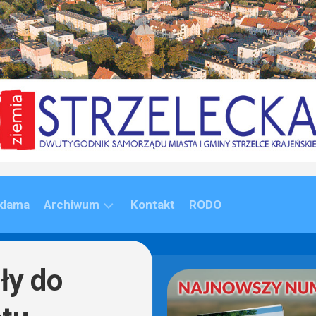
klama
Archiwum
Kontakt
RODO
ARCHIWUM
(1992-
ły do
2020)
ARCHIWUM