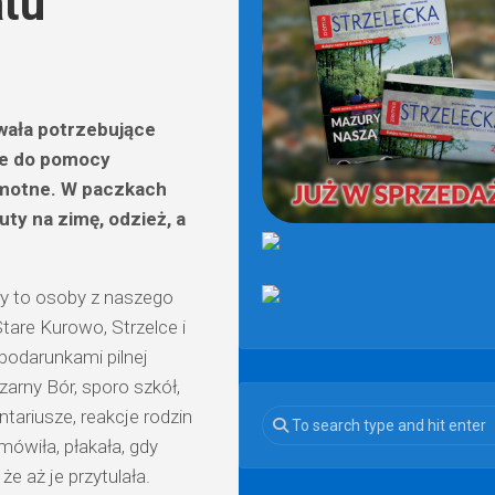
atu
(OD
2021)
wała potrzebujące
ze do pomocy
samotne. W paczkach
ty na zimę, odzież, a
ły to osoby z naszego
tare Kurowo, Strzelce i
 podarunkami pilnej
arny Bór, sporo szkół,
ntariusze, reakcje rodzin
mówiła, płakała, gdy
że aż je przytulała.