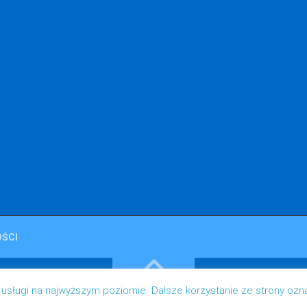
ŚCI
 usługi na najwyższym poziomie. Dalsze korzystanie ze strony ozn