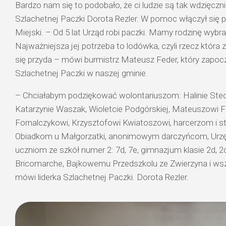
Bardzo nam się to podobało, że ci ludzie są tak wdzięczni
Szlachetnej Paczki Dorota Rezler. W pomoc włączył się p
Miejski. – Od 5 lat Urząd robi paczki. Mamy rodzinę wybr
Najważniejsza jej potrzeba to lodówka, czyli rzecz która z
się przyda – mówi burmistrz Mateusz Feder, który zapoc
Szlachetnej Paczki w naszej gminie.
– Chciałabym podziękować wolontariuszom: Halinie Stechni
Katarzynie Waszak, Wioletcie Podgórskiej, Mateuszowi 
Fornalczykowi, Krzysztofowi Kwiatoszowi, harcerzom i s
Obiadkom u Małgorzatki, anonimowym darczyńcom, Urzę
uczniom ze szkół numer 2: 7d, 7e, gimnazjum klasie 2d, 2c
Bricomarche, Bajkowemu Przedszkolu ze Zwierzyna i ws
mówi liderka Szlachetnej Paczki. Dorota Rezler.