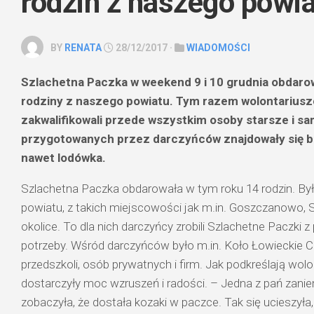
rodzin z naszego powi
BY
RENATA
28/12/2017 ·
WIADOMOŚCI
Szlachetna Paczka w weekend 9 i 10 grudnia obdaro
rodziny z naszego powiatu. Tym razem wolontarius
zakwalifikowali przede wszystkim osoby starsze i 
przygotowanych przez darczyńców znajdowały się bu
nawet lodówka.
Szlachetna Paczka obdarowała w tym roku 14 rodzin. By
powiatu, z takich miejscowości jak m.in. Goszczanowo, S
okolice. To dla nich darczyńcy zrobili Szlachetne Paczki z
potrzeby. Wśród darczyńców było m.in. Koło Łowieckie Cz
przedszkoli, osób prywatnych i firm. Jak podkreślają wolo
dostarczyły moc wzruszeń i radości. – Jedna z pań zanie
zobaczyła, że dostała kozaki w paczce. Tak się ucieszyła, 