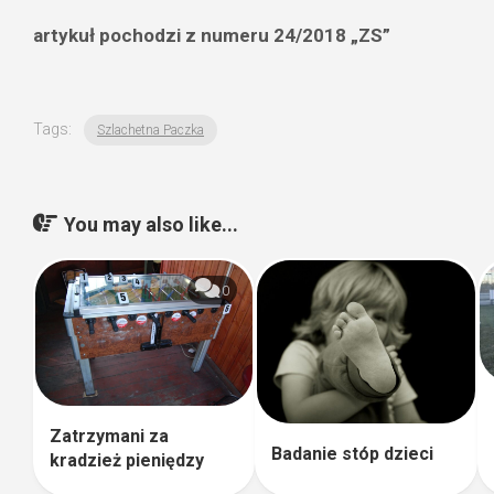
artykuł pochodzi z numeru 24/2018 „ZS”
Tags:
Szlachetna Paczka
You may also like...
0
Zatrzymani za
Badanie stóp dzieci
kradzież pieniędzy