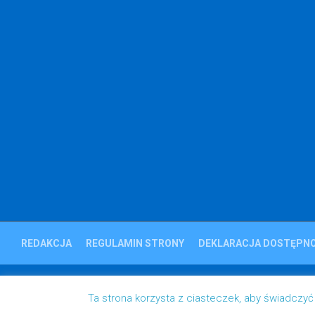
REDAKCJA
REGULAMIN STRONY
DEKLARACJA DOSTĘPNO
Ziemia Strzelecka © 2023
Ta strona korzysta z ciasteczek, aby świadczyć