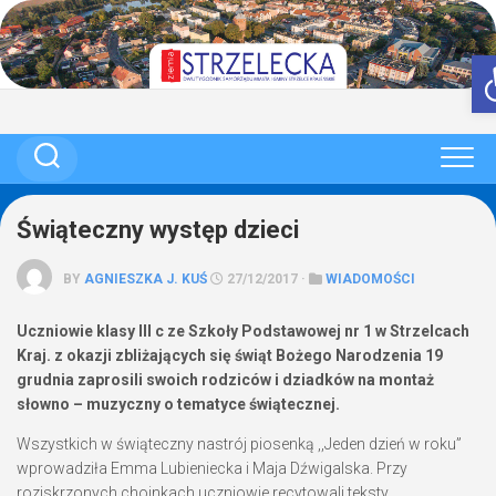
Skip
to
content
Świąteczny występ dzieci
BY
AGNIESZKA J. KUŚ
27/12/2017 ·
WIADOMOŚCI
Uczniowie klasy III c ze Szkoły Podstawowej nr 1 w Strzelcach
Kraj. z okazji zbliżających się świąt Bożego Narodzenia 19
grudnia zaprosili swoich rodziców i dziadków na montaż
słowno – muzyczny o tematyce świątecznej.
Wszystkich w świąteczny nastrój piosenką ,,Jeden dzień w roku”
wprowadziła Emma Lubieniecka i Maja Dźwigalska. Przy
roziskrzonych choinkach uczniowie recytowali teksty