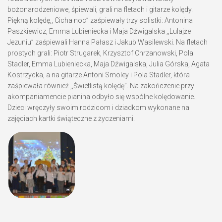
bożonarodzeniowe, śpiewali, grali na fletach i gitarze kolędy.
Piękną kolędę,, Cicha noc” zaśpiewały trzy solistki: Antonina
Paszkiewicz, Emma Lubieniecka i Maja Dźwigalska ,,Lulajże
Jezuniu” zaśpiewali Hanna Pałasz i Jakub Wasilewski. Na fletach
prostych grali: Piotr Strugarek, Krzysztof Chrzanowski, Pola
Stadler, Emma Lubieniecka, Maja Dźwigalska, Julia Górska, Agata
Kostrzycka, a na gitarze Antoni Smoley i Pola Stadler, która
zaśpiewała również ,,Świetlistą kolędę”. Na zakończenie przy
akompaniamencie pianina odbyło się wspólne kolędowanie.
Dzieci wręczyły swoim rodzicom i dziadkom wykonane na
zajęciach kartki świąteczne z życzeniami.