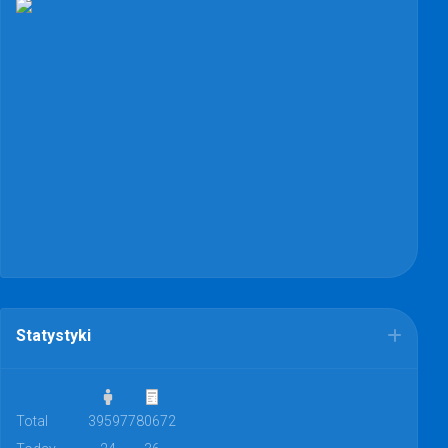
Statystyki
Total
39597
780672