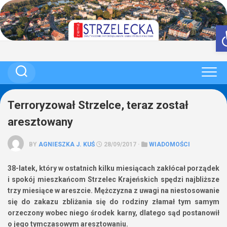
Skip
to
content
Terroryzował Strzelce, teraz został
aresztowany
BY
AGNIESZKA J. KUŚ
28/09/2017 ·
WIADOMOŚCI
38-latek, który w ostatnich kilku miesiącach zakłócał porządek
i spokój mieszkańcom Strzelec Krajeńskich spędzi najbliższe
trzy miesiące w areszcie. Mężczyzna z uwagi na niestosowanie
się do zakazu zbliżania się do rodziny złamał tym samym
orzeczony wobec niego środek karny, dlatego sąd postanowił
o jego tymczasowym aresztowaniu.