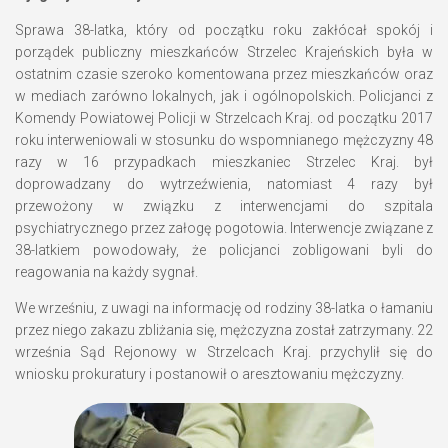
Sprawa 38-latka, który od początku roku zakłócał spokój i
porządek publiczny mieszkańców Strzelec Krajeńskich była w
ostatnim czasie szeroko komentowana przez mieszkańców oraz
w mediach zarówno lokalnych, jak i ogólnopolskich. Policjanci z
Komendy Powiatowej Policji w Strzelcach Kraj. od początku 2017
roku interweniowali w stosunku do wspomnianego mężczyzny 48
razy w 16 przypadkach mieszkaniec Strzelec Kraj. był
doprowadzany do wytrzeźwienia, natomiast 4 razy był
przewożony w związku z interwencjami do szpitala
psychiatrycznego przez załogę pogotowia. Interwencje związane z
38-latkiem powodowały, że policjanci zobligowani byli do
reagowania na każdy sygnał.
We wrześniu, z uwagi na informację od rodziny 38-latka o łamaniu
przez niego zakazu zbliżania się, mężczyzna został zatrzymany. 22
września Sąd Rejonowy w Strzelcach Kraj. przychylił się do
wniosku prokuratury i postanowił o aresztowaniu mężczyzny.