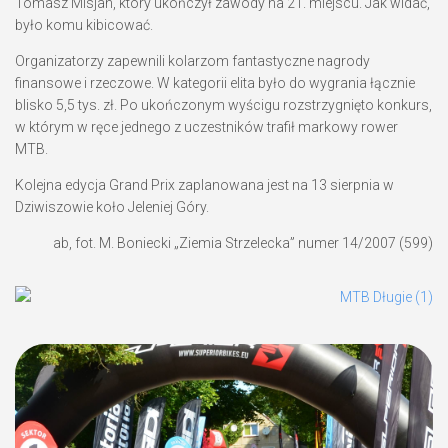
Tomasz Misjan, który ukończył zawody na 21. miejscu. Jak widać,
było komu kibicować.
Organizatorzy zapewnili kolarzom fantastyczne nagrody
finansowe i rzeczowe. W kategorii elita było do wygrania łącznie
blisko 5,5 tys. zł. Po ukończonym wyścigu rozstrzygnięto konkurs,
w którym w ręce jednego z uczestników trafił markowy rower
MTB.
Kolejna edycja Grand Prix zaplanowana jest na 13 sierpnia w
Dziwiszowie koło Jeleniej Góry.
ab, fot. M. Boniecki „Ziemia Strzelecka” numer 14/2007 (599)