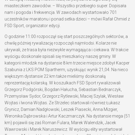
miasteczkiem zawodów. – Wszystko przebiegło super. Dopisała
nam i pogoda i frekwencja. W zawodach wystartowało 701
uczestników maratonu i ponad setka dzieci – mówi Rafał Chmiel z
FSD Sport, organizator edycji.
O godzinie 11:00 rozpoczął się start poszczególnych sektorów, a
chwilę później rywalizację rozpoczęli najmłodsi. Kolarze nie
ukrywali, że trasa była niezwykle wymagająca i ciekawa. W trakcie
wyścigu doskonale spisali się mieszkańcy naszej gminy. W
kategorii młodzik na dystansie 8 km trzecie miejsce zdobył Kacper
Szabunia z LKS POM Spartherm, uzyskując wynik 21,04. Na nieco
większym dystansie 22 km także mieliśmy doskonałą
reprezentację kolarską. W koszulkach FSD Sport rywalizowali
Grzegorz Podgórski, Bogdan Hałucha, Sebastian Bednarczyk,
Przemysław Sydor, Grzegorz Rytlewski, Maciej Szylak, Wiesław
Wojtas i Iwona Wojtas. Ze Strzelec startowali również Łukasz
Grynicz, Damian Nadgłowski, Leszek Piasecki, Anna Mizgier,
Weronika Dąbrowska i Artur Kaczmarczyk. Na dystansie mega (51
km) pojawili się zaś Roman Fulara, Marek Walendzik, Jacek
Wawrowski i Marek Naruszewicz. W wyścigu elity wystartował