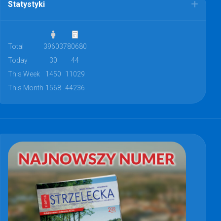
Statystyki
Total
39603
780680
Today
30
44
This Week
1450
11029
This Month
1568
44236