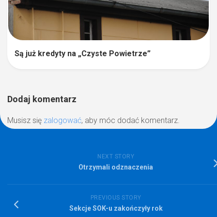
Są już kredyty na „Czyste Powietrze”
Dodaj komentarz
Musisz się
zalogować
, aby móc dodać komentarz.
NEXT STORY
Otrzymali odznaczenia
PREVIOUS STORY
Sekcje SOK-u zakończyły rok