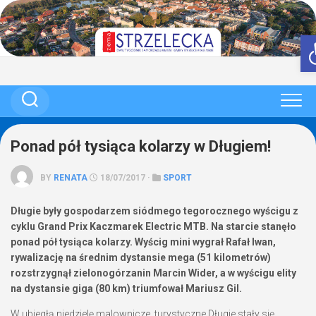
Skip
to
content
Ponad pół tysiąca kolarzy w Długiem!
BY
RENATA
18/07/2017 ·
SPORT
Długie były gospodarzem siódmego tegorocznego wyścigu z
cyklu Grand Prix Kaczmarek Electric MTB. Na starcie stanęło
ponad pół tysiąca kolarzy. Wyścig mini wygrał Rafał Iwan,
rywalizację na średnim dystansie mega (51 kilometrów)
rozstrzygnął zielonogórzanin Marcin Wider, a w wyścigu elity
na dystansie giga (80 km) triumfował Mariusz Gil.
W ubiegłą niedzielę malownicze, turystyczne Długie stały się